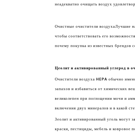
неадекватно очищать воздух удовлетво
Очистные очистители воздуха
Лучшие на
чтобы соответствовать его возможностя
почему покупка из известных брендов с
Цеолит и активированный углерод в о
Очистители воздуха HEPA обычно имеют
запахов и избавиться от химических ве
великолепен при поглощении мочи и амм
включения двух минералов и в какой сте
Зеолит и активированный уголь могут з
краски, пестициды, мебель и ковровое п