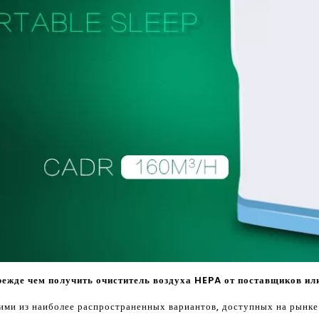
режде чем получить очиститель воздуха HEPA от поставщиков ил
ими из наиболее распространенных вариантов, доступных на рынке