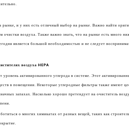
рительно.
 рынке, и у них есть отличный выбор на рынке. Важно найти ориг
м очистки воздуха. Также важно знать, что на рынке есть много н
егодня является большой необходимостью и не следует воспринимат
чистителях воздуха HEPA
 уровень активированного углерода в системе. Этот активированны
ществ в помещении. Некоторые углеродные фильтры также имеют це
иачных запахах. Насколько хорошо претендует на очиститель воздух
пени.
аботиться о многих химикатах от разных вещей, таких как строител
окрытие.