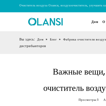
Очиститель воздуха Оланси, воздухоочиститель, улучшить к
Дом
О
Вы здесь:
»
»
Дом
Блог
Фабрика очистителя возду
дистрибьюторов
Важные вещи, 
очиститель возд
Просмотры:
1
Авт