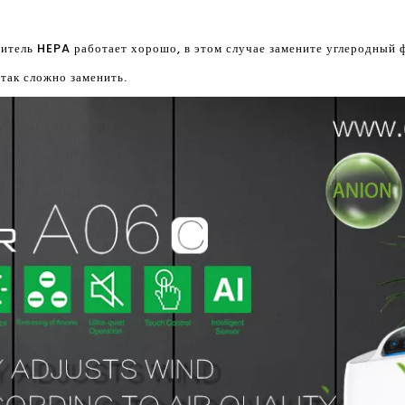
титель HEPA работает хорошо, в этом случае замените углеродный 
так сложно заменить.