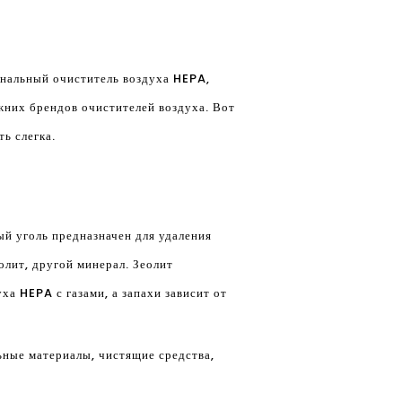
инальный очиститель воздуха HEPA,
ижних брендов очистителей воздуха. Вот
ь слегка.
й уголь предназначен для удаления
олит, другой минерал. Зеолит
а HEPA с газами, а запахи зависит от
ьные материалы, чистящие средства,