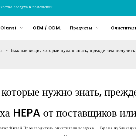
ачество воздуха в помещении
 Olansi
OEM / ODM.
Продукты
Очистители
»
Важные вещи, которые нужно знать, прежде чем получить
ха
которые нужно знать, прежд
уха HEPA от поставщиков ил
ор:Китай Производитель очистителя воздуха Время публика