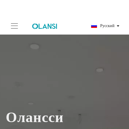
Pусский
Олансси