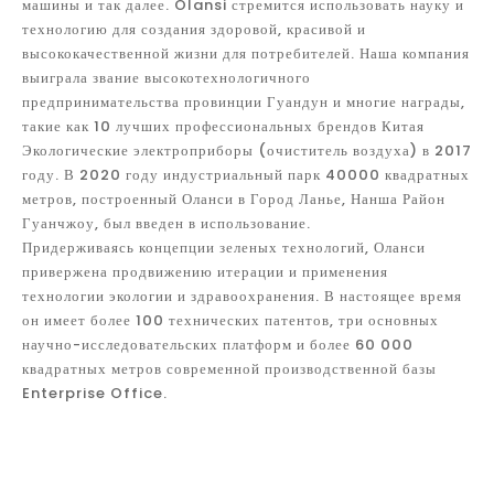
машины и так далее. Olansi стремится использовать науку и
технологию для создания здоровой, красивой и
высококачественной жизни для потребителей. Наша компания
выиграла звание высокотехнологичного
предпринимательства провинции Гуандун и многие награды,
такие как 10 лучших профессиональных брендов Китая
Экологические электроприборы (очиститель воздуха) в 2017
году. В 2020 году индустриальный парк 40000 квадратных
метров, построенный Оланси в Город Ланье, Нанша Район
Гуанчжоу, был введен в использование.
Придерживаясь концепции зеленых технологий, Оланси
привержена продвижению итерации и применения
технологии экологии и здравоохранения. В настоящее время
он имеет более 100 технических патентов, три основных
научно-исследовательских платформ и более 60 000
квадратных метров современной производственной базы
Enterprise Office.