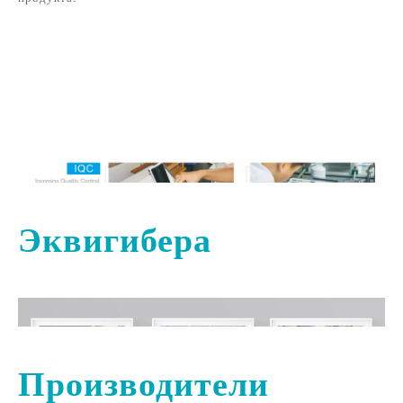
Мы строго реализуем сертификацию системы управления
качеством OLANSI ISO9001: 2015. С саморазвиванной
системой управления производством ERP и
стандартизированным производственным процессом мы
можем реализовать весь мониторинг процессов по качеству
сырья, управление производством и качеством продукции.
Мы реализуем измеримое и управляемое управление в
каждом процессе, и пусть научные данные стандартизируют
процесс, чтобы обеспечить превосходное качество каждого
продукта.
Эквигибера
Производители