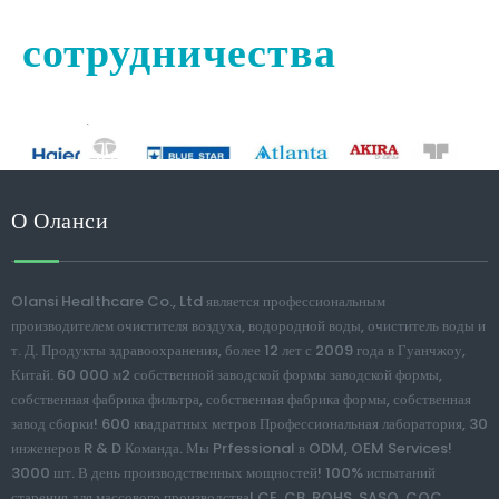
сотрудничества
О Оланси
Olansi Healthcare Co., Ltd является профессиональным
производителем очистителя воздуха, водородной воды, очиститель воды и
т. Д. Продукты здравоохранения, более 12 лет с 2009 года в Гуанчжоу,
Китай. 60 000 м2 собственной заводской формы заводской формы,
собственная фабрика фильтра, собственная фабрика формы, собственная
завод сборки! 600 квадратных метров Профессиональная лаборатория, 30
инженеров R & D Команда. Мы Prfessional в ODM, OEM Services!
3000 шт. В день производственных мощностей! 100% испытаний
старения для массового производства! CE, CB, ROHS, SASO, CQC,