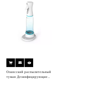
генератор дезинфекции
Олансский распылительный
туман Дезинфицирующие
машины для дезинфекции
распыления машины 84
дезинфицирующего
генератора