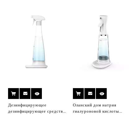
Дезинфицирующее
Оланский дом натрия
дезинфицирующее средство
гиалуроновой кислоты
дезинфицирующее средство
домой Генератор
дезинфицирующее средство
гипохлорита натрия
для воды натрия
Гипохлорит NACLO3