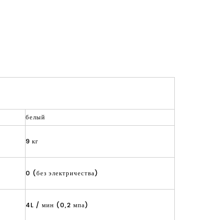
белый
9 кг
0 (без электричества)
4L / мин (0,2 мпа)