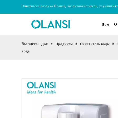
Очиститель воздуха Оланси, воздухоочиститель, улучшить к
Дом
О
Вы здесь:
»
»
»
Дом
Продукты
Очиститель воды
вода