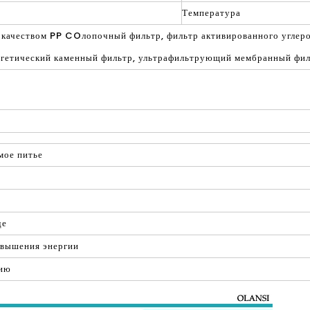
Температура
 качеством PP COлопочный фильтр, фильтр активированного углер
ргетический каменный фильтр, ультрафильтрующий мембранный фил
мое питье
де
овышения энергии
гию