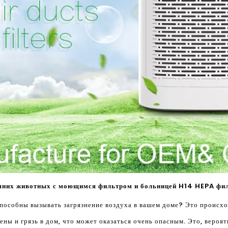
шних животных с моющимся фильтром и больницей H14 HEPA фи
пособны вызывать загрязнение воздуха в вашем доме? Это происход
ены и грязь в дом, что может оказаться очень опасным. Это, вероя