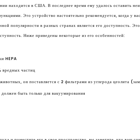
нии находится в США. В последнее время ему удалось оставить неи
ункциями. Это устройство настоятельно рекомендуется, когда у вас
нной популярности в разных странах является его доступность. Эт
ступность. Ниже приведены некоторые из его особенностей:
тки HEPA
% вредных частиц
животных, он поставляется с 2 фильтрами из углерода цеолита (за
н должен быть только для вакуумирования
духа и поместите его в свое пространство, вы заметите, что ваш с