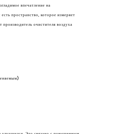
згладимое впечатление на
 есть пространство, которое измеряет
от производитель очистителя воздуха
меняемым)
он улучшился. Это связано с повышенным