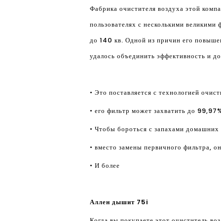
Фабрика очистителя воздуха этой компа
пользователях с несколькими великими ф
до 140 кв. Одной из причин его повыше
удалось объединить эффективность и до
• Это поставляется с технологией очис
• его фильтр может захватить до 99,97
• Чтобы бороться с запахами домашних 
• вместо замены первичного фильтра, о
• И более
Аллен дышит 75i
Когда вы покупаете этот очиститель воз