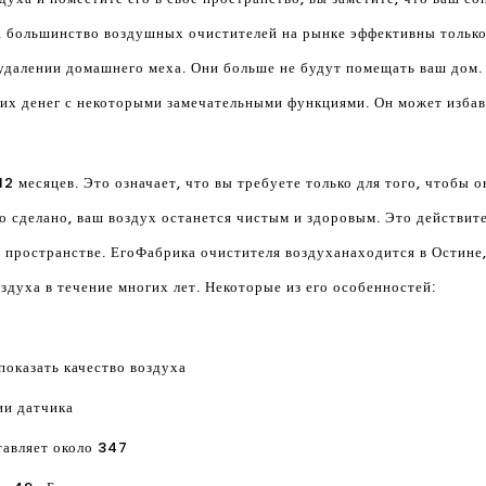
и, большинство воздушных очистителей на рынке эффективны тольк
далении домашнего меха. Они больше не будут помещать ваш дом. 
их денег с некоторыми замечательными функциями. Он может избав
2 месяцев. Это означает, что вы требуете только для того, чтобы 
о сделано, ваш воздух останется чистым и здоровым. Это действит
 пространстве. Его
Фабрика очистителя воздуха
находится в Остине,
духа в течение многих лет. Некоторые из его особенностей:
показать качество воздуха
ии датчика
тавляет около 347