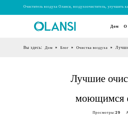
Очиститель воздуха Оланси, воздухоочиститель, улучшить к
Дом
О
Вы здесь:
»
»
»
Лучши
Дом
Блог
Очистка воздуха
Лучшие очис
моющимся ф
Просмотры:
29
Авт