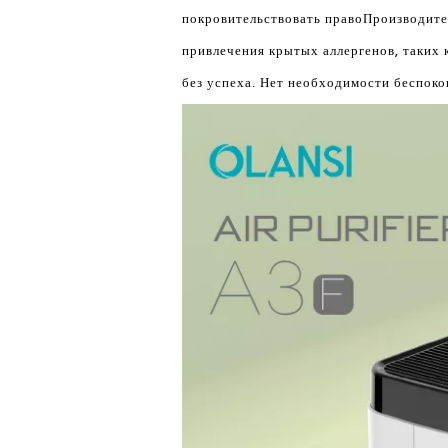
покровительствовать право
Производите
привлечения крытых аллергенов, таких 
без успеха. Нет необходимости беспоко