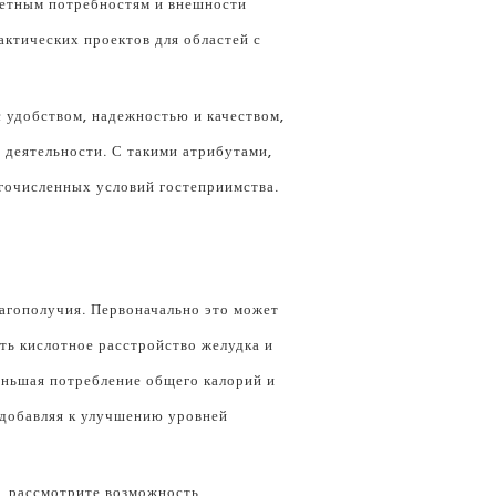
ретным потребностям и внешности
ктических проектов для областей с
 удобством, надежностью и качеством,
 деятельности. С такими атрибутами,
огочисленных условий гостеприимства.
агополучия. Первоначально это может
ь кислотное расстройство желудка и
еньшая потребление общего калорий и
 добавляя к улучшению уровней
, рассмотрите возможность