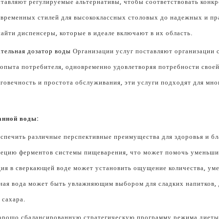
ставляют регулируемые альтернативы, чтобы соответствовать конк
овременных стилей для высококлассных столовых до надежных и пра
айти диспенсеры, которые в идеале включают в их область.
ательная дозатор воды
Организации услуг поставляют организации с
опыта потребителя, одновременно удовлетворяя потребности своей
лговечность и простота обслуживания, эти услуги подходят для мн
анной воды:
спечить различные перспективные преимущества для здоровья и бл
рецию ферментов системы пищеварения, что может помочь уменьшит
ция в сверкающей воде может установить ощущение количества, ум
ьная вода может быть увлажняющим выбором для сладких напитков,
 сахара.
орошо сбалансированную стратегическую программу режима диеты