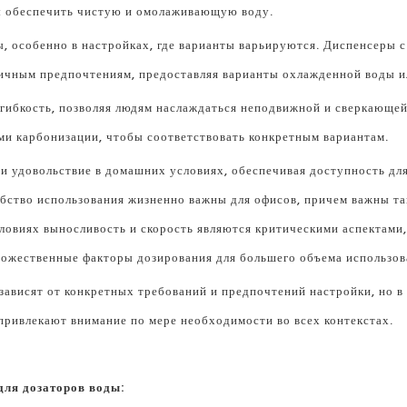
ы обеспечить чистую и омолаживающую воду.
ы, особенно в настройках, где варианты варьируются. Диспенсеры 
ичным предпочтениям, предоставляя варианты охлажденной воды 
ибкость, позволяя людям наслаждаться неподвижной и сверкающей 
ми карбонизации, чтобы соответствовать конкретным вариантам.
и удовольствие в домашних условиях, обеспечивая доступность дл
бство использования жизненно важны для офисов, причем важны та
словиях выносливость и скорость являются критическими аспектами,
ножественные факторы дозирования для большего объема использов
зависят от конкретных требований и предпочтений настройки, но в 
привлекают внимание по мере необходимости во всех контекстах.
для дозаторов воды: