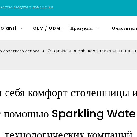
ачество воздуха в помещении
 Olansi
OEM / ODM.
Продукты
Очистители
»
Откройте для себя комфорт столешницы 
о обратного осмоса
я себя комфорт столешницы 
 с помощью Sparkling Water
технологических компаний