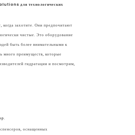
olutions для технологических
, когда захотите. Они предпочитают
логически чистые. Это оборудование
людей быть более внимательными к
сть много преимуществ, которые
изводителей гидратации и посмотрим,
ор
.
испенсеров, оснащенных