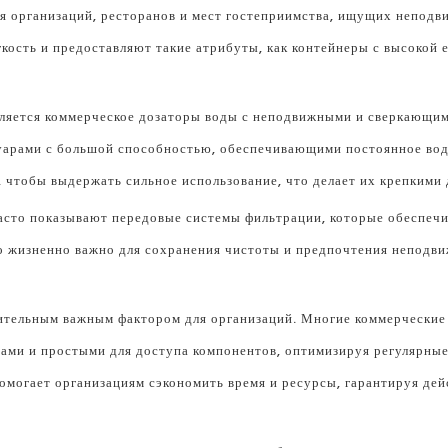
 организаций, ресторанов и мест гостеприимства, ищущих непод
кость и предоставляют такие атрибуты, как контейнеры с высокой 
вляется коммерческое дозаторы воды с неподвижными и сверкающи
уарами с большой способностью, обеспечивающими постоянное вод
, чтобы выдержать сильное использование, что делает их крепкими
асто показывают передовые системы фильтрации, которые обеспеч
о жизненно важно для сохранения чистоты и предпочтения неподв
тельным важным фактором для организаций. Многие коммерческие 
ами и простыми для доступа компонентов, оптимизируя регулярные 
помогает организациям сэкономить время и ресурсы, гарантируя д