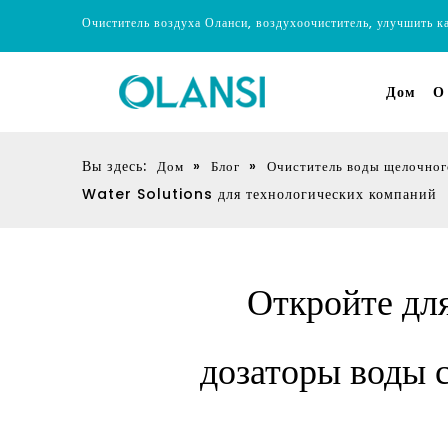
Очиститель воздуха Оланси, воздухоочиститель, улучшить к
Дом
О
Вы здесь:
»
»
Дом
Блог
Очиститель воды щелочног
Water Solutions для технологических компаний
Откройте дл
дозаторы воды