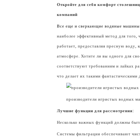
Откройте для себя комфорт столешни
компаний
Все еще и сверкающие водяные машины
наиболее эффективный метод для того, 
работает, предоставляя пресную воду, 
атмосфере. Хотите ли вы одного для св
соответствуют требованиям и лайках ра
что делает их такими фантастическими 
производители игристых водных м
Лучшие функции для рассмотрения:
Несколько важных функций должны быт
Системы фильтрации обеспечивают чист