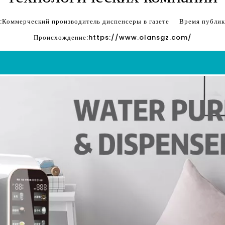
оммерческий производитель диспенсеры в газете Время пуб
Происхождение:
https://www.olansgz.com/