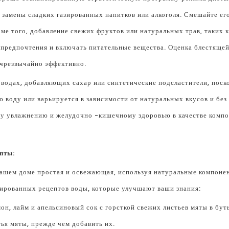
й замены сладких газированных напитков или алкоголя. Смешайте ег
е того, добавление свежих фруктов или натуральных трав, таких ка
о предпочтения и включать питательные вещества. Оценка блестящ
чрезвычайно эффективно.
водах, добавляющих сахар или синтетические подсластители, поск
 воду или варьируется в зависимости от натуральных вкусов и бе
му увлажнению и желудочно -кишечному здоровью в качестве компо
пты:
ашем доме простая и освежающая, используя натуральные компонен
зированных рецептов воды, которые улучшают ваши знания:
н, лайм и апельсиновый сок с горсткой свежих листьев мяты в буты
ья мяты, прежде чем добавить их.