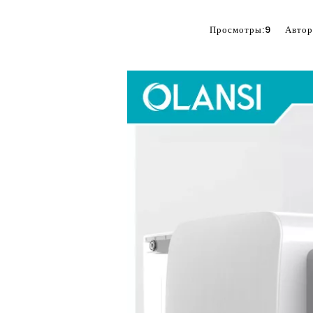
Просмотры:
9
Автор:К