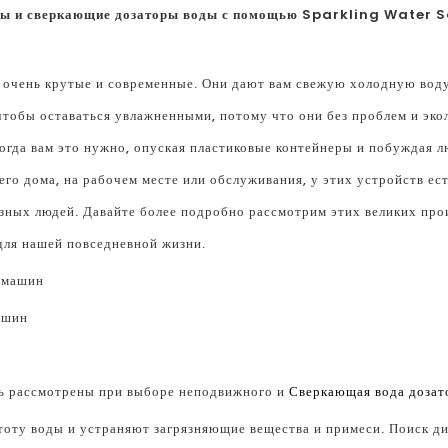
цы и сверкающие дозаторы воды с помощью Sparkling Water S
очень крутые и современные. Они дают вам свежую холодную воду
чтобы оставаться увлажненными, потому что они без проблем и эко
когда вам это нужно, опуская пластиковые контейнеры и побуждая 
оего дома, на рабочем месте или обслуживания, у этих устройств е
зных людей. Давайте более подробно рассмотрим этих великих про
для нашей повседневной жизни.
ашин
ь рассмотрены при выборе неподвижного и
Сверкающая вода дозат
оту воды и устраняют загрязняющие вещества и примеси. Поиск д