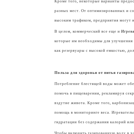
Кроме того, некоторые варианты предо
разных мест. От оптимизированных и с
высоким трафиком, предприятия могут н
В целом, коммерческий все еще и
Игрев
которые им необходимы для улучшения 
как резервуары с высокой емкостью, до
Польза для здоровья от питья газиров
Потребление блестящей воды может обе
помочь в пищеварении, рекламируя сек
вздутие живота. Кроме того, карбониза
помощь в мониторинге веса. Игревател
гидратации без содержания калорий или
Чтобы включить газированную воду в х