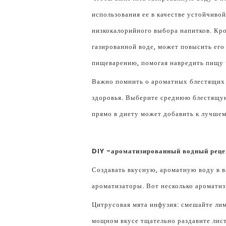
использования ее в качестве устойчиво
низкокалорийного выбора напитков. Кром
газированной воде, может повысить ег
пищеварению, помогая навредить пищу 
Важно помнить о ароматных блестящих 
здоровья. Выберите среднюю блестящую
прямо в диету может добавить к лучше
DIY -ароматизированный водный реце
Создавать вкусную, ароматную воду в в
ароматизаторы. Вот несколько аромати
Цитрусовая мята инфузия: смешайте лимо
мощном вкусе тщательно раздавите лист