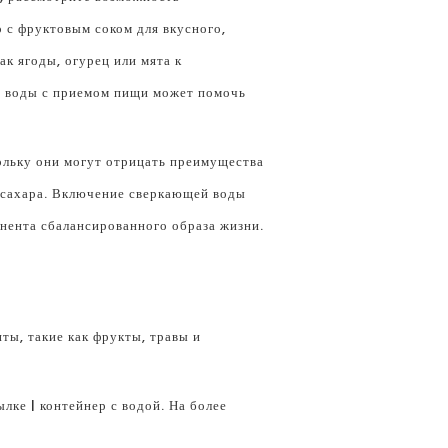
о с фруктовым соком для вкусного,
к ягоды, огурец или мята к
ей воды с приемом пищи может помочь
ольку они могут отрицать преимущества
з сахара. Включение сверкающей воды
нента сбалансированного образа жизни.
ты, такие как фрукты, травы и
лке | контейнер с водой. На более