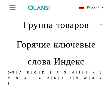
Pусский
Группа товаров
Горячие ключевые
слова Индекс
0-9
A
B
C
D
E
F
G
H
I
J
K
L
M
N
O
P
Q
R
S
T
U
V
W
X
Y
Z