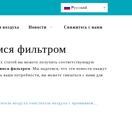
Pусский
 воздуха
Новости
Свяжитесь с нами
мся фильтром
ых статей вы можете получить соответствующую
щимся фильтром
. Мы надеемся, что эти новости окажут
ь ваши потребности, вы можете связаться с нами для
Лучший топ Китай большой очиститель воздуха очиститель воздуха с промываемым фильтром производитель компании поставщик