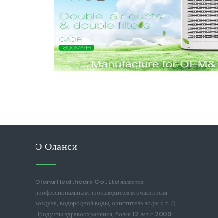
О Оланси
Olansi Healthcare Co., Ltd является
профессиональным производителем очистителя
воздуха, водородной воды, очиститель воды и т. Д.
Продукты здравоохранения, более 12 лет с 2009