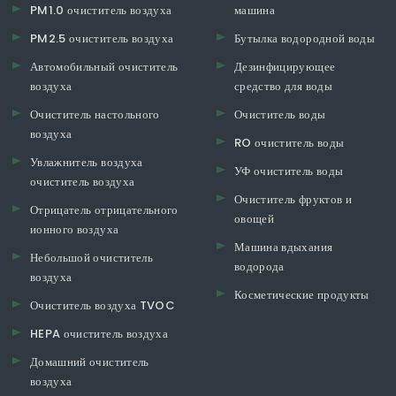
PM1.0 очиститель воздуха
машина
PM2.5 очиститель воздуха
Бутылка водородной воды
Автомобильный очиститель
Дезинфицирующее
воздуха
средство для воды
Очиститель настольного
Очиститель воды
воздуха
RO очиститель воды
Увлажнитель воздуха
УФ очиститель воды
очиститель воздуха
Очиститель фруктов и
Отрицатель отрицательного
овощей
ионного воздуха
Машина вдыхания
Небольшой очиститель
водорода
воздуха
Косметические продукты
Очиститель воздуха TVOC
HEPA очиститель воздуха
Домашний очиститель
воздуха