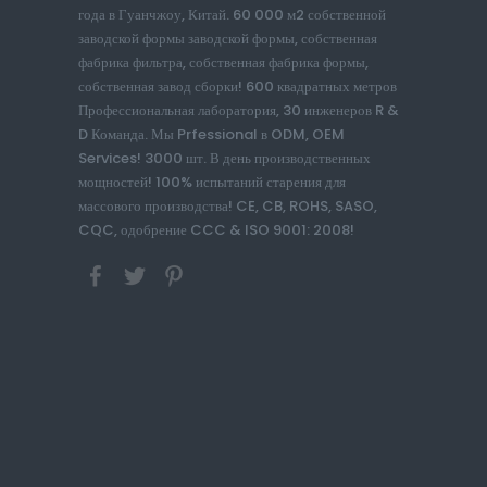
года в Гуанчжоу, Китай. 60 000 м2 собственной
заводской формы заводской формы, собственная
фабрика фильтра, собственная фабрика формы,
собственная завод сборки! 600 квадратных метров
Профессиональная лаборатория, 30 инженеров R &
D Команда. Мы Prfessional в ODM, OEM
Services! 3000 шт. В день производственных
мощностей! 100% испытаний старения для
массового производства! CE, CB, ROHS, SASO,
CQC, одобрение CCC & ISO 9001: 2008!