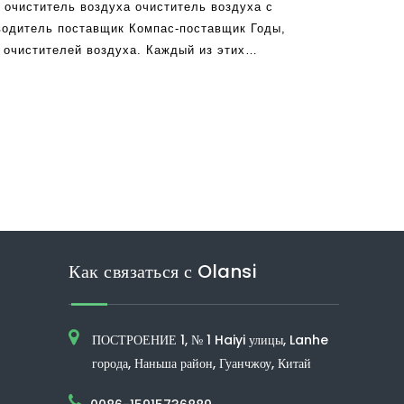
 очиститель воздуха очиститель воздуха с
одитель поставщик Компас-поставщик Годы,
 очистителей воздуха. Каждый из этих
одство продуктов, которые поставляются с
ни пытаются сделать
Как связаться с Olansi
ПОСТРОЕНИЕ 1, № 1 Haiyi улицы, Lanhe
города, Наньша район, Гуанчжоу, Китай