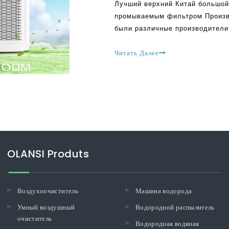
Лучший верхний Китай большой
промываемым фильтром Произв
были различные производители
компаний претендует на произв
современными технологиями. О
Читать Далее
OLANSI Produts
Воздухоочиститель
Машина водорода
Умный воздушный
Водородной распылитель
очиститель
Водородная водяная