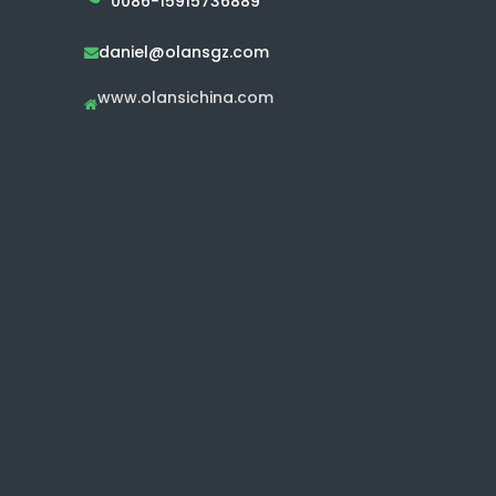
0086-15915736889
daniel@olansgz.com

www.olansichina.com
