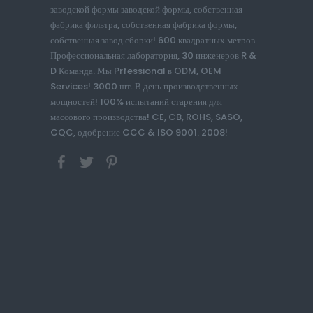
заводской формы заводской формы, собственная
фабрика фильтра, собственная фабрика формы,
собственная завод сборки! 600 квадратных метров
Профессиональная лаборатория, 30 инженеров R &
D Команда. Мы Prfessional в ODM, OEM
Services! 3000 шт. В день производственных
мощностей! 100% испытаний старения для
массового производства! CE, CB, ROHS, SASO,
CQC, одобрение CCC & ISO 9001: 2008!