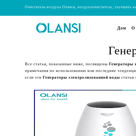
Очиститель воздуха Оланси, воздухоочиститель, улучшить к
Дом
О
Гене
Все статьи, показанные ниже, посвящены
Генераторы 
примечания по использованию или последние тенденц
если эти
Генераторы электролизованной воды
статьи 