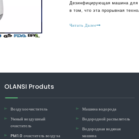
Дезинфицирующая машина для 
в том, что эта прорывная техн
жизни ежедневно. Сегодня, ест
можно с помощью
Читать Далее
OLANSI Produts
Воздухоочиститель
Машина водорода
Умный воздушный
Водородной распылитель
очиститель
Водородная водяная
PM1.0 очиститель воздуха
машина