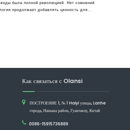
воды была полной революцией. Нет сомнений
ология продолжает добавлять ценность для
ь много способов, которыми вы употребляете,
Как связаться с Olansi
ПОСТРОЕНИЕ 1, № 1 Haiyi улицы, Lanhe
города, Наньша район, Гуанчжоу, Китай
0086-15915736889