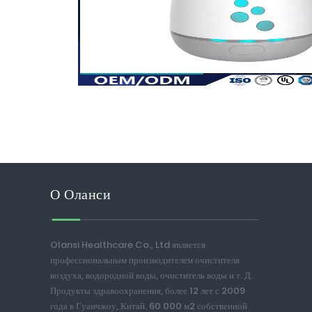
О Оланси
Olansi Healthcare Co., Ltd является
профессиональным производителем очистителя
воздуха, водородной воды, очиститель воды и т. Д.
Продукты здравоохранения, более 12 лет с 2009
года в Гуанчжоу, Китай. 60 000 м2 собственной