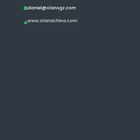
daniel@olansgz.com

www.olansichina.com
