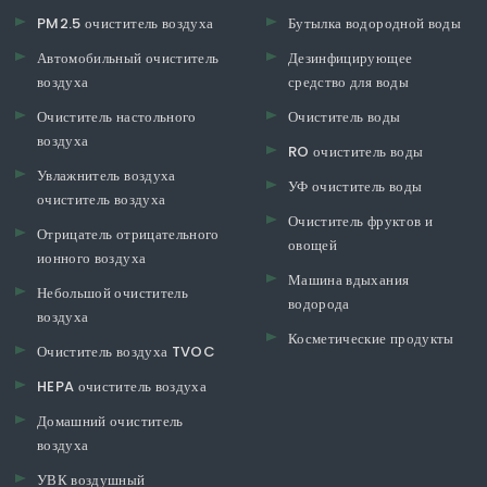
PM2.5 очиститель воздуха
Бутылка водородной воды
Автомобильный очиститель
Дезинфицирующее
воздуха
средство для воды
Очиститель настольного
Очиститель воды
воздуха
RO очиститель воды
Увлажнитель воздуха
УФ очиститель воды
очиститель воздуха
Очиститель фруктов и
Отрицатель отрицательного
овощей
ионного воздуха
Машина вдыхания
Небольшой очиститель
водорода
воздуха
Косметические продукты
Очиститель воздуха TVOC
HEPA очиститель воздуха
Домашний очиститель
воздуха
УВК воздушный