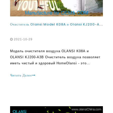
Очиститель Olansi Model K08A и Olansi KJ200-A3B очиститель воздуха позволяет иметь чистый и здоровый дом
2021-10-29
Модель очистителя воздуха OLANSI K08A и
OLANSI KJ200-A3B Очиститель воздуха позволяет
иметь чистый и здоровый HomeOlansi - это
производителем очистителя воздуха Китая с
многолетним опытом работы в отрасли. Эта
Читать Далее
компания предоставляет доступные и
долгосрочные решения для поддержки здоровья и
чистого воздуха в помещении