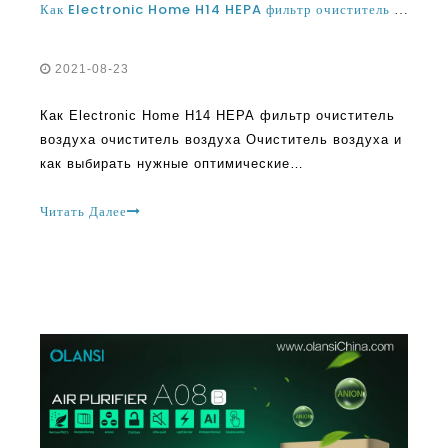
2021-08-23
Как Electronic Home H14 HEPA фильтр очиститель
воздуха очиститель воздуха Очиститель воздуха и
как выбирать нужные оптимические
воздухоочистители довольно популярны сегодня.
Они часто называют электростатическими
Читать Далее
осадками или курить. Эти очистители воздуха в
основном предназначены для удаления пыли и
дыма в помещении