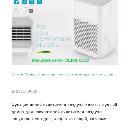
Китай Функция целями очистителя воздуха и лучший руководство по покупке очистителя воздуха
2021-08-26
Функция целей очистителя воздуха Китая и лучший
домов для покупателей очистителя воздуха
популярны сегодня, и одна из вещей, которые
устанавливаются каждый день, - лучшие гаджеты
для очистки воздуха. Улучшение дома является
Читать Далее
важной частью этого рынка сегодня. Из дифэ много
вдохновения