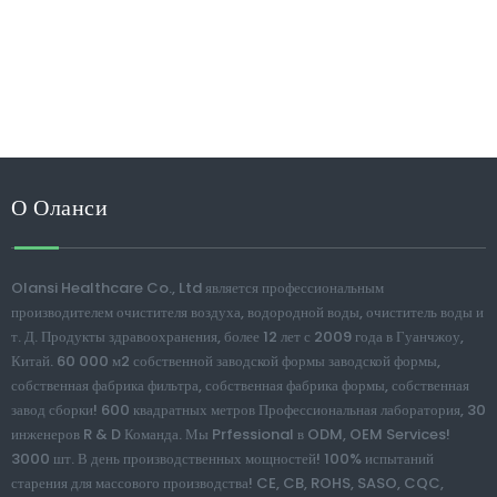
ПОСТРОЕНИЕ 1, № 1 Haiyi улицы, Lanhe города, Наньша
район, Гуанчжоу, Китай
0086-15915736889
daniel@olansgz.com

www.olansichina.com

Copyright © 2021. Olansi Healthcare Co., Ltd.
Политика
конфиденциальности