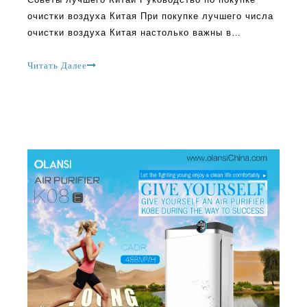
современном мире. Однако, независимо от его
важности, большинство людей очень нерешительны
Читать Далее
при покупке лучшего очистителя воздуха Китая из-
за многих моделей, доступных в Мар.