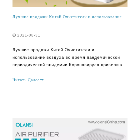
2021-08-31
Лучшие продажи Китай Очистители и
использование воздуха во время пандемической
периодической эпидемии Коронавируса привели к
множеству нестабильности и беспокоиться среди
людей. Вещи все еще нестабильны. Для
Читать Далее
большинства людей есть убеждение, что
сохранение вентиляции идеально подходит внутри
дома, может помочь предотвратить опасность.
Многие Бели