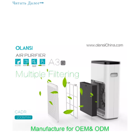
Как Electronic Home H14 HEPA фильтр очиститель воздуха очиститель воздуха и как выбрать правильный вариант