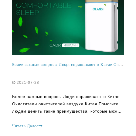
Более важные вопросы Люди спрашивают о Китае Очистители воздуха
2021-07-28
Более важные вопросы Люди спрашивают о Китае
Очистители очистителей воздуха Китая Помогите
людям ценить такие преимущества, которые можно
наслаждаться в доме. Люди задают общие
вопросы, пытаясь понять, каковы именно домашний
Читать Далее
очиститель воздуха должен делать и как это
делает. Что