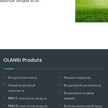
ярностью сегодня из-за
загрязнения воздуха.
 неблагоприятное воздействие
для P
OLANSI Produts
Воздухоочиститель
Машина водорода
Умный воздушный
Водородной распылитель
очиститель
Водородная водяная
PM1.0 очиститель воздуха
машина
PM2.5 очиститель воздуха
Бутылка водородной воды