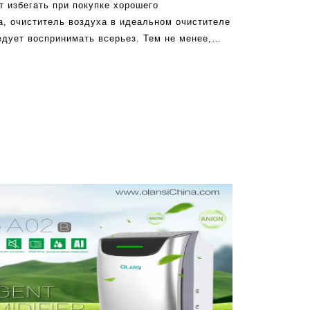
 избегать при покупке хорошего
а, очиститель воздуха в идеальном очистителе
едует воспринимать всерьез. Тем не менее,
 ищете лучший вариант, доступный на рынке.
елей воздуха делают CL