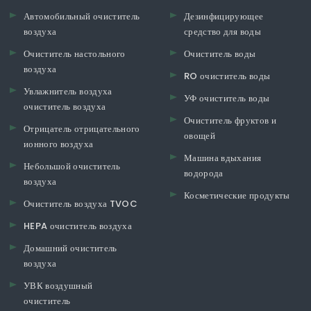
Автомобильный очиститель
Дезинфицирующее
воздуха
средство для воды
Очиститель настольного
Очиститель воды
воздуха
RO очиститель воды
Увлажнитель воздуха
УФ очиститель воды
очиститель воздуха
Очиститель фруктов и
Отрицатель отрицательного
овощей
ионного воздуха
Машина вдыхания
Небольшой очиститель
водорода
воздуха
Косметические продукты
Очиститель воздуха TVOC
HEPA очиститель воздуха
Домашний очиститель
воздуха
УВК воздушный
очиститель