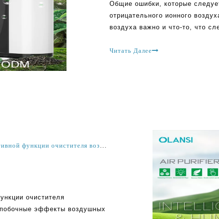
Общие ошибки, которые следует
отрицательного ионного воздух
воздуха важно и что-то, что сл
люди делают много ошибок при
Многие производители очистит
Читать Далее
Основные вещи, которые необходимо знать о негативной функции очистителя воздуха ионов и отрицательных побочных эффектов очистителей воздуха
ункции очистителя
е побочные эффекты воздушных