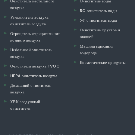
Очиститель настольного
Очиститель воды
воздуха
RO очиститель воды
Увлажнитель воздуха
УФ очиститель воды
очиститель воздуха
Очиститель фруктов и
Отрицатель отрицательного
овощей
ионного воздуха
Машина вдыхания
Небольшой очиститель
водорода
воздуха
Косметические продукты
Очиститель воздуха TVOC
HEPA очиститель воздуха
Домашний очиститель
воздуха
УВК воздушный
очиститель