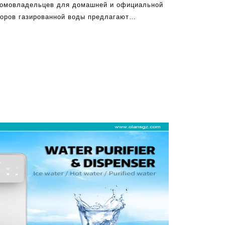
домовладельцев для домашней и официальной
торов газированной воды предлагают
мосфер на рабочем месте. Они предлагают
тузиазмом газированной воды, способствуя