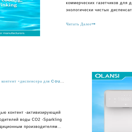
коммерческих газетчиков для 
экологически чистых диспенса
множество преимуществ для ат
превосходную гидратацию с эн
Читать Далее
исцелению
Сэкономьте деньги и сократите отходы с помощью контент -диспенсера для Countop Scireling Waters без CO2
щью контент -активизирующей
одителей воды CO2 -Sparkling
адиционным производителям