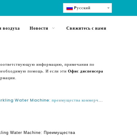
Pусский
 воздуха
Новости
Свяжитесь с нами
ь соответствующую информацию, примечания по
 необходимую помощь. И если эти
Офис диспенсера
ормации.
Производители Countertop Sparkling Water Machine: преимущества коммерческих диспенсерных газовых водоснабжений для дома и офиса
kling Water Machine: Преимущества