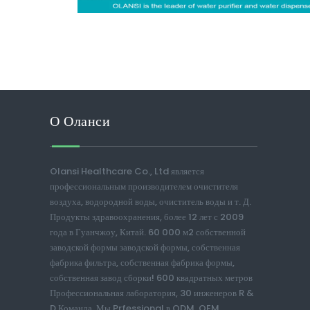
О Оланси
Olansi Healthcare Co., Ltd является
профессиональным производителем очистителя
воздуха, водородной воды, очиститель воды и т. Д.
Продукты здравоохранения, более 12 лет с 2009
года в Гуанчжоу, Китай. 60 000 м2 собственной
заводской формы заводской формы, собственная
фабрика фильтра, собственная фабрика формы,
собственная завод сборки! 600 квадратных метров
Профессиональная лаборатория, 30 инженеров R &
D Команда. Мы Prfessional в ODM, OEM