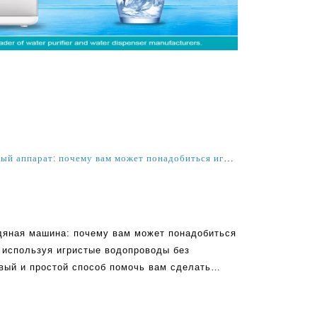
Коммерческий газированный водный аппарат: почему вам может понадобиться игристый водный производитель без CO2
дяная машина: почему вам может понадобиться
 используя игристые водопроводы без
вый и простой способ помочь вам сделать
у это очень хороший способ сделать свою
те идти на компромисс на LE