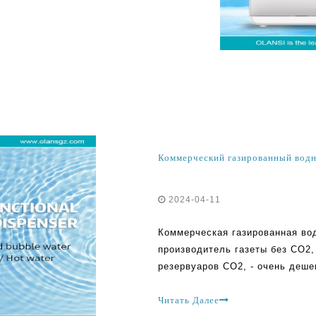
риджи CO2. Эти машины
ую воду дома без
2024-04-11
Коммерческая газированная во
производитель газеты без CO2,
резервуаров CO2, - очень деше
вашу пузырьковую воду. Почем
газированную воду, вы не хоти
Читать Далее