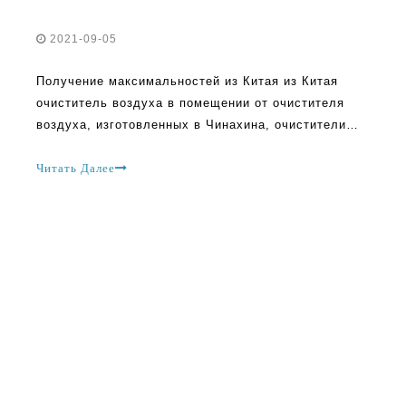
2021-09-05
Получение максимальностей из Китая из Китая
очиститель воздуха в помещении от очистителя
воздуха, изготовленных в Чинахина, очистители
воздуха взяли мир штурмом и с веские причины.
Эти очистители воздуха предназначены для
Читать Далее
улучшения и приносят преимущества здоровью
человека. Важно найти правильный изготовление
очистителя воздуха