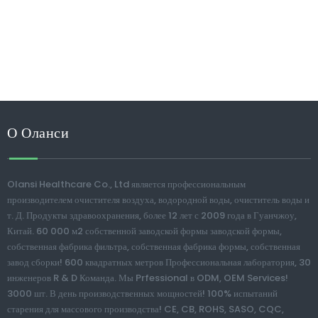
О Оланси
Olansi Healthcare Co., Ltd является профессиональным
производителем очистителя воздуха, водородной воды, очиститель воды и
т. Д. Продукты здравоохранения, более 12 лет с 2009 года в Гуанчжоу,
Китай. 60 000 м2 собственной заводской формы заводской формы,
собственная фабрика фильтра, собственная фабрика формы, собственная
завод сборки! 600 квадратных метров Профессиональная лаборатория, 30
инженеров R & D Команда. Мы Prfessional в ODM, OEM Services!
3000 шт. В день производственных мощностей! 100% испытаний
старения для массового производства! CE, CB, ROHS, SASO, CQC,