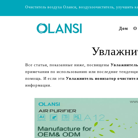
Очиститель воздуха Оланси, воздухоочиститель, улучшить к
Дом
О
Увлажнит
Все статьи, показанные ниже, посвящены
Увлажнитель
примечания по использованию или последние тенденц
помощь. И если эти
Увлажнитель ионизатор очистител
информации.