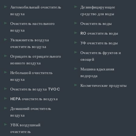
Автомобильный очиститель
Дезинфицирующее
воздуха
средство для воды
Очиститель настольного
Очиститель воды
воздуха
RO очиститель воды
Увлажнитель воздуха
УФ очиститель воды
очиститель воздуха
Очиститель фруктов и
Отрицатель отрицательного
овощей
ионного воздуха
Машина вдыхания
Небольшой очиститель
водорода
воздуха
Косметические продукты
Очиститель воздуха TVOC
HEPA очиститель воздуха
Домашний очиститель
воздуха
УВК воздушный
очиститель