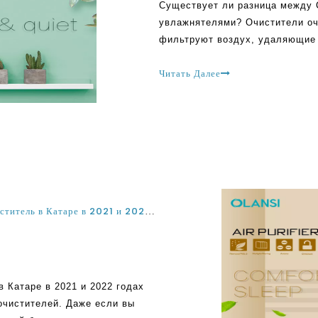
Существует ли разница между C
увлажнятелями? Очистители очи
фильтруют воздух, удаляющие 
При использовании очистителе
дышать свежим и чистым возду
Читать Далее
превосходят T
Какой лучший увлажнитель ионизатор воздуха очиститель в Катаре в 2021 и 2022 годах?
 Катаре в 2021 и 2022 годах
очистителей. Даже если вы