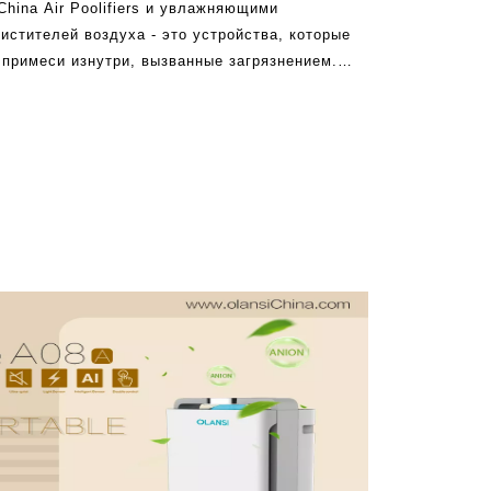
hina Air Poolifiers и увлажняющими
стителей воздуха - это устройства, которые
примеси изнутри, вызванные загрязнением.
й воздуха Olansi становится возможным
хом. Некоторые очистители воздуха