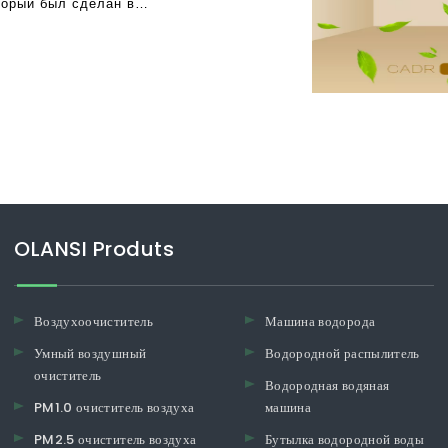
оторый был сделан в
только вопрос того, чтобы
OLANSI Produts
Воздухоочиститель
Машина водорода
Умный воздушный
Водородной распылитель
очиститель
Водородная водяная
PM1.0 очиститель воздуха
машина
PM2.5 очиститель воздуха
Бутылка водородной воды