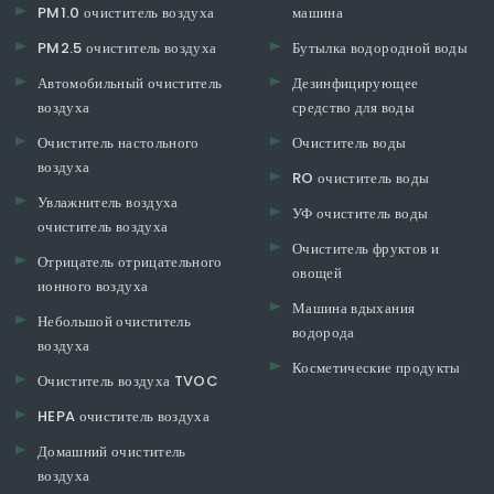
PM1.0 очиститель воздуха
машина
PM2.5 очиститель воздуха
Бутылка водородной воды
Автомобильный очиститель
Дезинфицирующее
воздуха
средство для воды
Очиститель настольного
Очиститель воды
воздуха
RO очиститель воды
Увлажнитель воздуха
УФ очиститель воды
очиститель воздуха
Очиститель фруктов и
Отрицатель отрицательного
овощей
ионного воздуха
Машина вдыхания
Небольшой очиститель
водорода
воздуха
Косметические продукты
Очиститель воздуха TVOC
HEPA очиститель воздуха
Домашний очиститель
воздуха