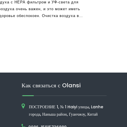
здуха с HEPA фильтром и УФ-света для
воздуха очень важен, и это может иметь
доровье обеспокоен. Очистка воздуха в
е значение, особенно в этот день и возраст,
цветает. Любой, кто имеет модули
Как связаться с Olansi
ПОСТРОЕНИЕ 1, № 1 Haiyi улицы, Lanhe
города, Наньша район, Гуанчжоу, Китай