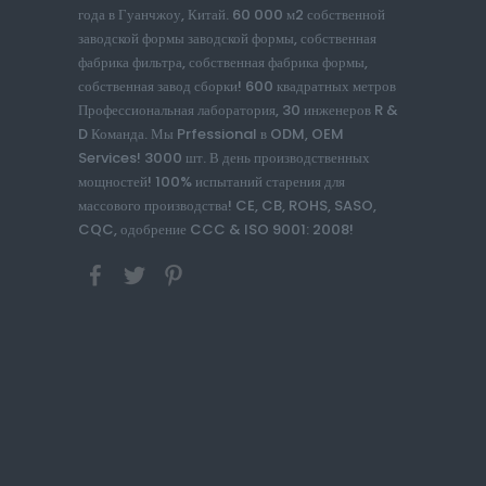
года в Гуанчжоу, Китай. 60 000 м2 собственной
заводской формы заводской формы, собственная
фабрика фильтра, собственная фабрика формы,
собственная завод сборки! 600 квадратных метров
Профессиональная лаборатория, 30 инженеров R &
D Команда. Мы Prfessional в ODM, OEM
Services! 3000 шт. В день производственных
мощностей! 100% испытаний старения для
массового производства! CE, CB, ROHS, SASO,
CQC, одобрение CCC & ISO 9001: 2008!