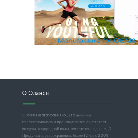
О Оланси
Olansi Healthcare Co., Ltd является
профессиональным производителем очистителя
воздуха, водородной воды, очиститель воды и т. Д.
Продукты здравоохранения, более 12 лет с 2009