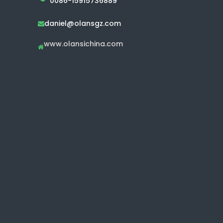
0086-15915736889
daniel@olansgz.com

www.olansichina.com
