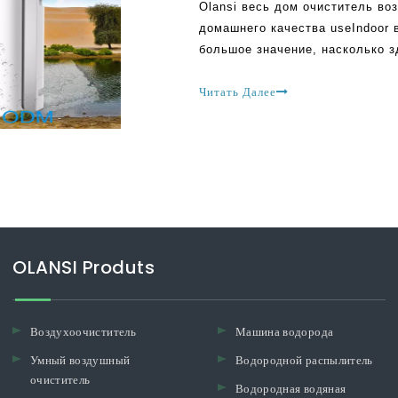
Olansi весь дом очиститель во
домашнего качества useIndoor 
большое значение, насколько з
домашних условиях имеет важно
когда загрязнение воздуха про
Читать Далее
OLANSI Produts
Воздухоочиститель
Машина водорода
Умный воздушный
Водородной распылитель
очиститель
Водородная водяная