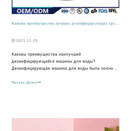
Каковы преимущества лучших дезинфицирующих средств воды?
2021-11-29
Каковы преимущества наилучшей
дезинфицирующейся машины для воды?
Дезинфицирующая машина для воды была полной
революцией. Нет сомнений в том, что эта
прорывная технология продолжает добавлять
Читать Далее
ценность для жизни ежедневно. Сегодня, есть
много способов, которыми вы употребляете, можно
с помощью