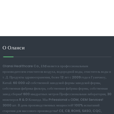
О Оланси
Olansi Healthcare Co., Ltd является профессиональным
производителем очистителя воздуха, водородной воды, очиститель воды и
т. Д. Продукты здравоохранения, более 12 лет с 2009 года в Гуанчжоу,
Китай. 60 000 м2 собственной заводской формы заводской формы,
собственная фабрика фильтра, собственная фабрика формы, собственная
завод сборки! 600 квадратных метров Профессиональная лаборатория, 30
инженеров R & D Команда. Мы Prfessional в ODM, OEM Services!
3000 шт. В день производственных мощностей! 100% испытаний
старения для массового производства! CE, CB, ROHS, SASO, CQC,