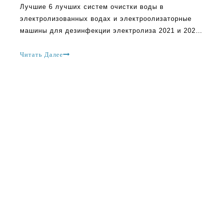
Лучшие 6 лучших систем очистки воды в
электролизованных водах и электроолизаторные
машины для дезинфекции электролиза 2021 и 2022
физикинтиально, когда Всемирная организация
здравоохранения впервые объявила о пандемии
Читать Далее
Коронавируса, и люди просили регулярно мыть
руки с мылом и водой или дезинфекцией, это