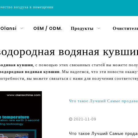
ачество воздуха в помещении
 Olansi
OEM / ODM.
Продукты
Очистители
водородная водяная кувши
водяная кувшин
, с помощью этих связанных статей вы можете по
водородная водяная кувшин
. Мы надеемся, что эти новости окаж
потребности, вы можете связаться с нами для получения соответс
2021-11-09
Что такое Лучший Самые прод