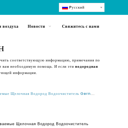
Pусский
 воздуха
Новости
Свяжитесь с нами
н
лучить соответствующую информацию, примечания по
ут вам необходимую помощь. И если эти
водородная
твующей информации.
Что такое Лучший Самые продаваемые Щелочная Водород Водоочиститель Gernerator Maker машины в Сингапуре и Малайзии?
аваемые Щелочная Водород Водоочиститель