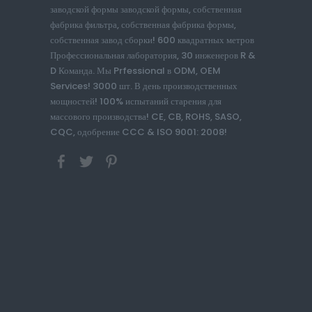
заводской формы заводской формы, собственная
фабрика фильтра, собственная фабрика формы,
собственная завод сборки! 600 квадратных метров
Профессиональная лаборатория, 30 инженеров R &
D Команда. Мы Prfessional в ODM, OEM
Services! 3000 шт. В день производственных
мощностей! 100% испытаний старения для
массового производства! CE, CB, ROHS, SASO,
CQC, одобрение CCC & ISO 9001: 2008!