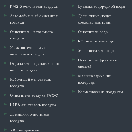
PM2.5 очиститель воздуха
Бутылка водородной воды
Автомобильный очиститель
Дезинфицирующее
воздуха
средство для воды
Очиститель настольного
Очиститель воды
воздуха
RO очиститель воды
Увлажнитель воздуха
УФ очиститель воды
очиститель воздуха
Очиститель фруктов и
Отрицатель отрицательного
овощей
ионного воздуха
Машина вдыхания
Небольшой очиститель
водорода
воздуха
Косметические продукты
Очиститель воздуха TVOC
HEPA очиститель воздуха
Домашний очиститель
воздуха
УВК воздушный