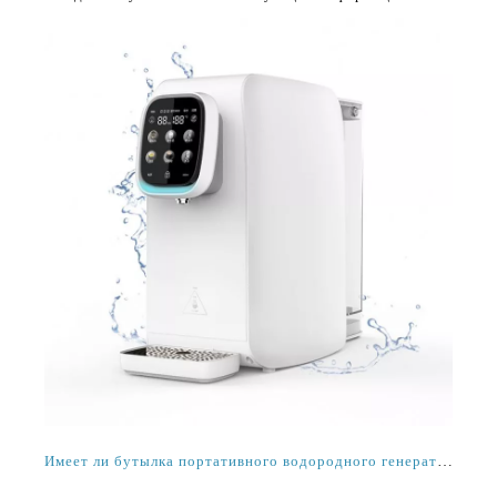
Имеет ли бутылка портативного водородного генератора воды с ионизатором SPE PEM Technology какие-либо побочные эффекты?