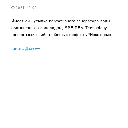
2021-10-06
Имеет ли бутылка портативного генератора воды,
обогащенного водородом, SPE PEM Technology
Ionizer какие-либо побочные эффекты?Некоторые
люди хвалят эту технологию, утверждая, что она
впечатляет, но есть и те, кто считает ее опасной и
Читать Далее
опасной.