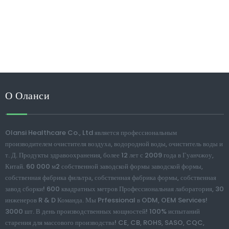
О Оланси
Olansi Healthcare Co., Ltd является профессиональным
производителем очистителя воздуха, водородной воды, очиститель воды и
т. Д. Продукты здравоохранения, более 12 лет с 2009 года в Гуанчжоу,
Китай. 60 000 м2 собственной заводской формы заводской формы,
собственная фабрика фильтра, собственная фабрика формы, собственная
завод сборки! 600 квадратных метров Профессиональная лаборатория, 30
инженеров R & D Команда. Мы Prfessional в ODM, OEM Services!
3000 шт. В день производственных мощностей! 100% испытаний
старения для массового производства! CE, CB, ROHS, SASO, CQC,