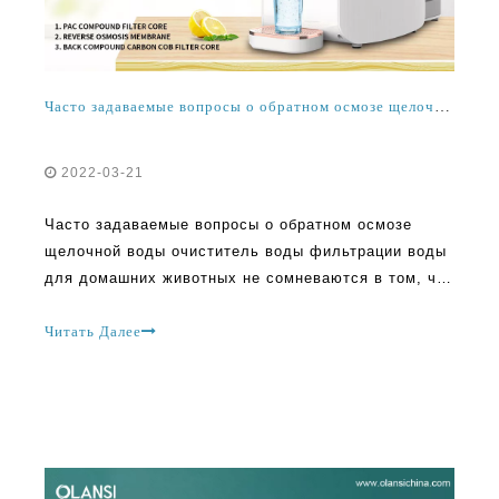
Часто задаваемые вопросы о обратном осмозе щелочной воды очиститель воды фильтрации воды для дома
2022-03-21
Часто задаваемые вопросы о обратном осмозе
щелочной воды очиститель воды фильтрации воды
для домашних животных не сомневаются в том, что
обратный осмос щелочной очиститель воды
удалось взять мир во время шторма. По сравнению
Читать Далее
с прошлыми годами, многие люди начинают
покупать в идею USI