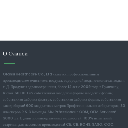
О Оланси
Olansi Healthcare Co., Ltd является профессиональным
производителем очистителя воздуха, водородной воды, очиститель воды и
т. Д. Продукты здравоохранения, более 12 лет с 2009 года в Гуанчжоу,
Китай. 60 000 м2 собственной заводской формы заводской формы,
собственная фабрика фильтра, собственная фабрика формы, собственная
завод сборки! 600 квадратных метров Профессиональная лаборатория, 30
инженеров R & D Команда. Мы Prfessional в ODM, OEM Services!
3000 шт. В день производственных мощностей! 100% испытаний
старения для массового производства! CE, CB, ROHS, SASO, CQC,