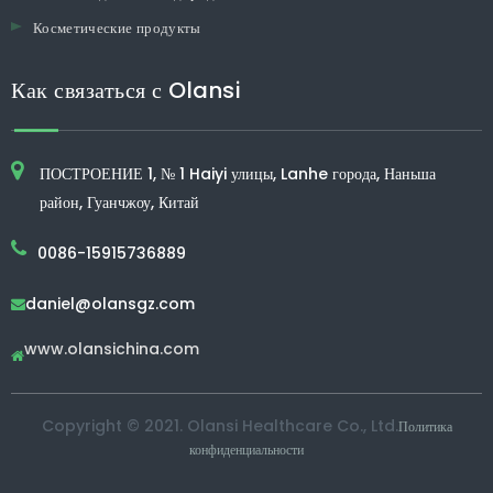
Косметические продукты
Как связаться с Olansi
ПОСТРОЕНИЕ 1, № 1 Haiyi улицы, Lanhe города, Наньша
район, Гуанчжоу, Китай
0086-15915736889
daniel@olansgz.com

www.olansichina.com

Copyright © 2021. Olansi Healthcare Co., Ltd.
Политика
конфиденциальности