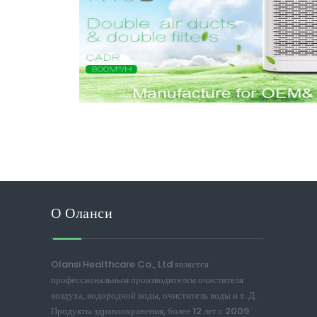
О Оланси
Olansi Healthcare Co., Ltd является
профессиональным производителем очистителя
воздуха, водородной воды, очиститель воды и т. Д.
Продукты здравоохранения, более 12 лет с 2009