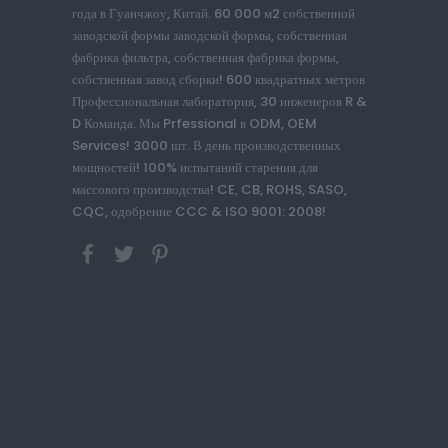
года в Гуанчжоу, Китай. 60 000 м2 собственной
заводской формы заводской формы, собственная
фабрика фильтра, собственная фабрика формы,
собственная завод сборки! 600 квадратных метров
Профессиональная лаборатория, 30 инженеров R &
D Команда. Мы Prfessional в ODM, OEM
Services! 3000 шт. В день производственных
мощностей! 100% испытаний старения для
массового производства! CE, CB, ROHS, SASO,
CQC, одобрение CCC & ISO 9001: 2008!