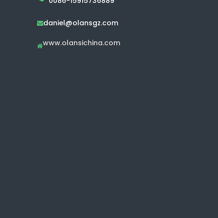
0086-15915736889
daniel@olansgz.com

www.olansichina.com
