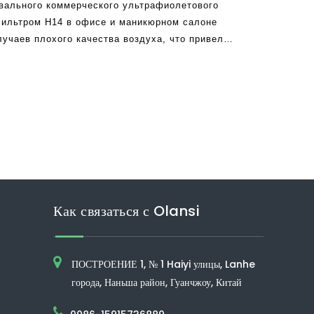
вального коммерческого ультрафиолетового
фильтром H14 в офисе и маникюрном салоне
лучаев плохого качества воздуха, что привело
тителей воздуха.Многие производители
 все усилия, чтобы внедрить b
Как связаться с Olansi
ПОСТРОЕНИЕ 1, № 1 Haiyi улицы, Lanhe
города, Наньша район, Гуанчжоу, Китай