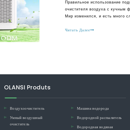
Правильное использование под
очистителя воздуха с кучным 
Мир изменился, и есть много с
к популярности китайских очис
очистителей воздуха прилагают
Читать Далее
OLANSI Produts
Воздухоочиститель
Машина водорода
Умный воздушный
Водородной распылитель
очиститель
Водородная водяная