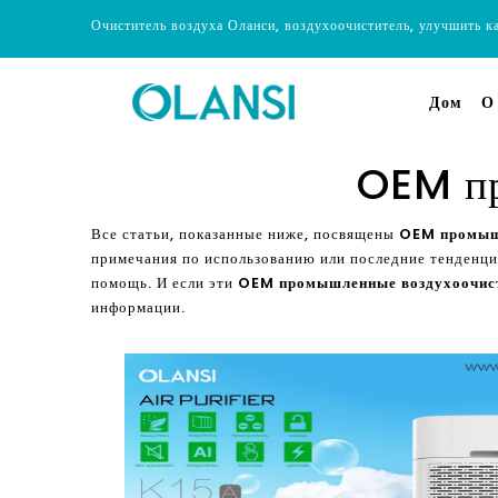
Очиститель воздуха Оланси, воздухоочиститель, улучшить к
Дом
О
OEM пр
Все статьи, показанные ниже, посвящены
OEM промыш
примечания по использованию или последние тенденц
помощь. И если эти
OEM промышленные воздухоочис
информации.