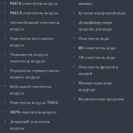
PM1.0 очиститель воздуха
машина
PM2.5 очиститель воздуха
Бутылка водородной воды
Автомобильный очиститель
Дезинфицирующее
воздуха
средство для воды
Очиститель настольного
Очиститель воды
воздуха
RO очиститель воды
Увлажнитель воздуха
УФ очиститель воды
очиститель воздуха
Очиститель фруктов и
Отрицатель отрицательного
овощей
ионного воздуха
Машина вдыхания
Небольшой очиститель
водорода
воздуха
Косметические продукты
Очиститель воздуха TVOC
HEPA очиститель воздуха
Домашний очиститель
воздуха