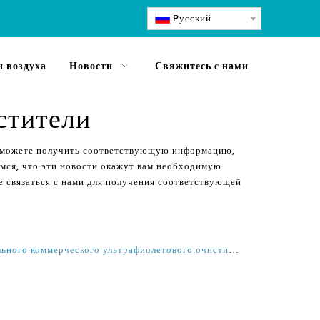
Pусский
 воздуха
Новости
Свяжитесь с нами
стители
ы можете получить соответствующую информацию,
емся, что эти новости окажут вам необходимую
е связаться с нами для получения соответствующей
Правильное использование подвального коммерческого ультрафиолетового очистителя воздуха с кучным фильтром H14 в офисе и маникюрном салоне