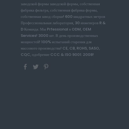
заводской формы заводской формы, собственная
фабрика фильтра, собственная фабрика формы,
собственная завод сборки! 600 квадратных метров
Профессиональная лаборатория, 30 инженеров R &
D Команда. Мы Prfessional в ODM, OEM
Services! 3000 шт. В день производственных
мощностей! 100% испытаний старения для
массового производства! CE, CB, ROHS, SASO,
CQC, одобрение CCC & ISO 9001: 2008!