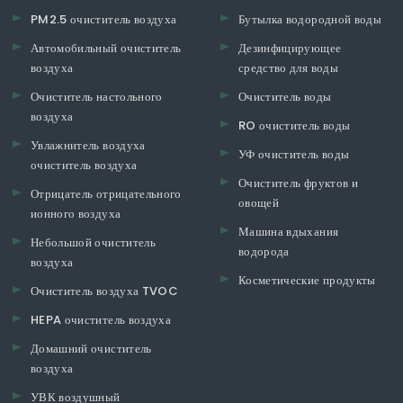
PM2.5 очиститель воздуха
Бутылка водородной воды
Автомобильный очиститель
Дезинфицирующее
воздуха
средство для воды
Очиститель настольного
Очиститель воды
воздуха
RO очиститель воды
Увлажнитель воздуха
УФ очиститель воды
очиститель воздуха
Очиститель фруктов и
Отрицатель отрицательного
овощей
ионного воздуха
Машина вдыхания
Небольшой очиститель
водорода
воздуха
Косметические продукты
Очиститель воздуха TVOC
HEPA очиститель воздуха
Домашний очиститель
воздуха
УВК воздушный