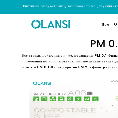
Очиститель воздуха Оланси, воздухоочиститель, улучшить к
Дом
О
PM 0.
Все статьи, показанные ниже, посвящены
PM 0.1 Филь
примечания по использованию или последние тенденц
если эти
PM 0.1 Фильтр против PM 2.5 фильтр
статьи