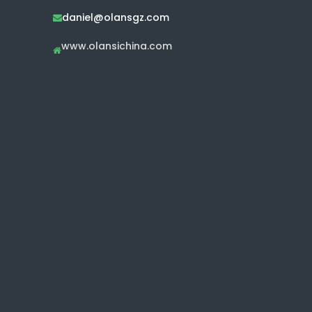
daniel@olansgz.com

www.olansichina.com
