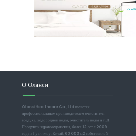
О Оланси
Olansi Healthcare Co., Ltd является
профессиональным производителем очистителя
воздуха, водородной воды, очиститель воды и т. Д.
Продукты здравоохранения, более 12 лет с 2009
года в Гуанчжоу, Китай. 60 000 м2 собственной