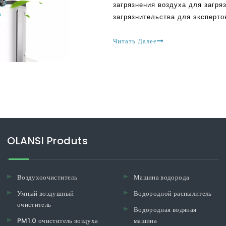
загрязнения воздуха для загря
загрязнительства для эксперто
серьезные последствия для зд
долгосрочной перспективе. Че
Читать Далее
воздуха, вот как ваше здоровь
OLANSI Produts
Воздухоочиститель
Машина водорода
Умный воздушный
Водородной распылитель
очиститель
Водородная водяная
PM1.0 очиститель воздуха
машина