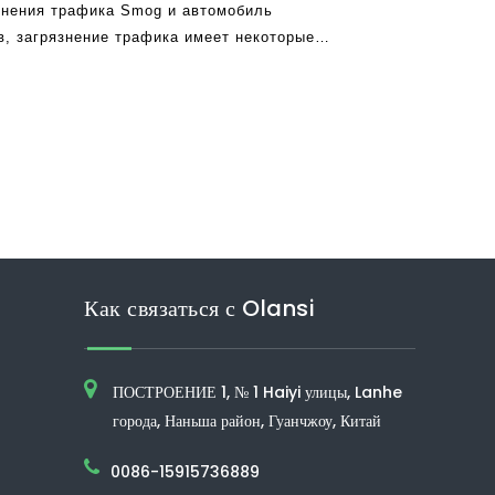
знения трафика Smog и автомобиль
в, загрязнение трафика имеет некоторые
оровья, которые вы можете быть уязвимыми в
м больше вы вдыхаете загрязненный трафик
е более энгангере
Как связаться с Olansi
ПОСТРОЕНИЕ 1, № 1 Haiyi улицы, Lanhe
города, Наньша район, Гуанчжоу, Китай
0086-15915736889