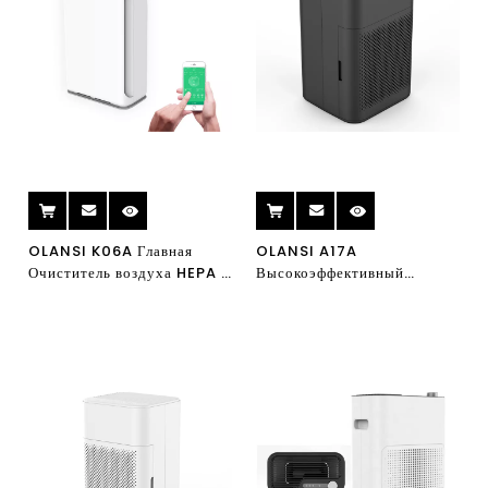
OLANSI K06A Главная
OLANSI A17A
Очиститель воздуха HEPA с
Высокоэффективный
УФ-лампой Портативный
моющийся
Ионизатор Очиститель
непродовольственный
воздуха Wi-Fi
очиститель воздуха для
домашней спальни
офисного рабочего стола