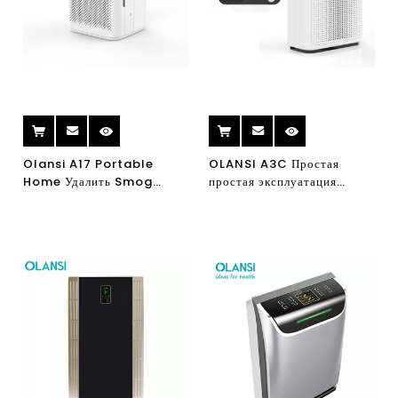
Olansi A17 Portable
OLANSI A3C Простая
Home Удалить Smog
простая эксплуатация
PM2.5 УФ-
электрический портативный
ультрафиолетовый
очиститель воздуха с
воздухоочиститель H13
настоящим фильтром HEPA
Офис HEPA фильтр
очиститель воздуха