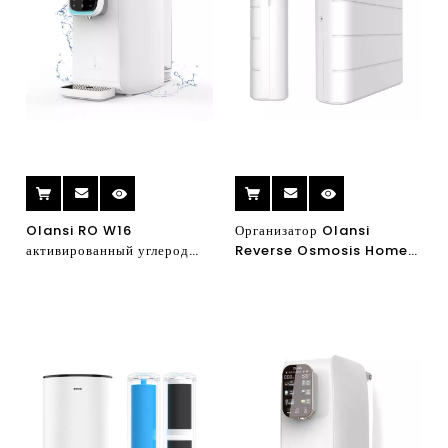
Olansi RO W16
Организатор Olansi
активированный углерод
Reverse Osmosis Home
RO обратный осмос осмос
Appliance RO
Водоочиститель воды
Фильтр