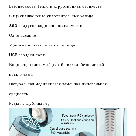
Содержание водорода
Выше 1000гс
Материал
ПК / AS / Astman Tritan
Масса
255г
Напряжение
Dc5v / 1a.
Емкость батареи
1200 мА
Электролитическое время
1 мин
Зарядка
USB зарядка
Купить кубок для пищевого класса
Безопасность Тепло и коррозионная стойкость
Cap силиконовые уплотнительные кольца
360 градусов водонепроницаемости
Одно касание
Удобный производство водорода
USB зарядки порт