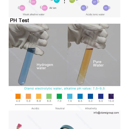
оксим для перекиси водорода ↑ без мембраны
Риск без мембраны
При изготовлении водорода вода является мутной, и без
мембранного электролиза, что приводит к большому
количеству озона, перекиси водорода и остаточного
хлора. Хармут к человеческому телу
Дополнение скрытые проблемы промышленного покрытия
осаждение тяжелых металлов
Доступно: только минеральная вода