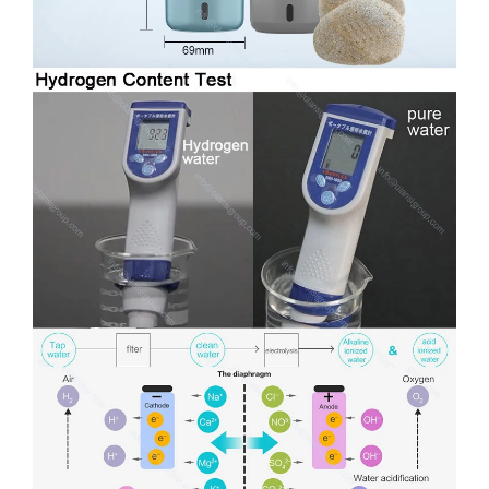
Вододород водорода и кислорода
Чистый водород ↑ хлорид кислорода озона хлорида ↓
Дупон-ионная мембрана
есть фильм для отдыха уверен
При изготовлении водорода вода ясна и прозрачная,
Электролиз SPE и остаточный хлор и озон разряжены.
Нет дополнения, намного безопаснее
Чистое платиновое покрытие без осадков
Чистая вода, дистиллированная вода, минеральная вода,
отфильтрованная вода.
Обычная бутылка водородной воды
Озон остаточный хлор для хлора перекиси водорода