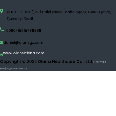
Водородной распылитель
Водородная водяная машина
Бутылка водородной воды
Дезинфицирующее средство для воды
Очиститель воды
RO очиститель воды
УФ очиститель воды
Очиститель фруктов и овощей
Машина вдыхания водорода
Косметические продукты
Как связаться с Olansi