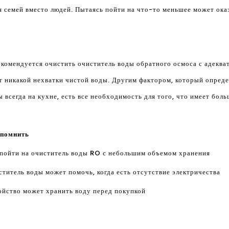
я семей вместо людей. Пытаясь пойти на что-то меньшее может ока
 рекомендуется очистить очиститель воды обратного осмоса с адекв
т никакой нехватки чистой воды. Другим фактором, который опреде
ы всегда на кухне, есть все необходимость для того, что имеет бол
 помнить
о пойти на очиститель воды RO с небольшим объемом хранения
ститель воды может помочь, когда есть отсутствие электричества
ройство может хранить воду перед покупкой