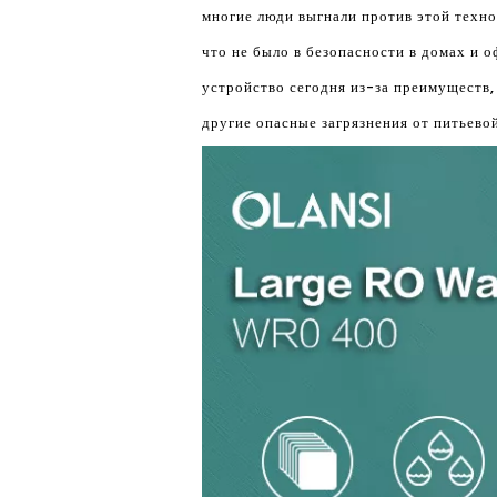
многие люди выгнали против этой техно
что не было в безопасности в домах и 
устройство сегодня из-за преимуществ,
другие опасные загрязнения от питьево