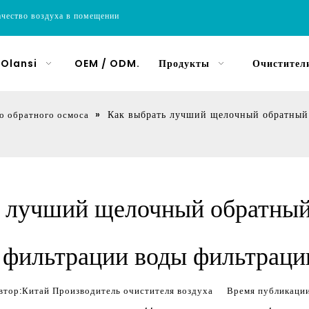
ачество воздуха в помещении
 Olansi
OEM / ODM.
Продукты
Очистители
»
Как выбрать лучший щелочный обратный 
о обратного осмоса
ь лучший щелочный обратный
 фильтрации воды фильтрац
ор:Китай Производитель очистителя воздуха Время публика