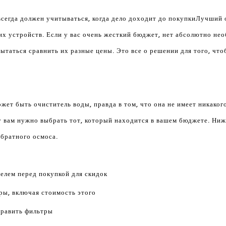
сегда должен учитываться, когда дело доходит до покупки
Лучший 
х устройств. Если у вас очень жесткий бюджет, нет абсолютно нео
пытаться сравнить их разные цены. Это все о решении для того, чт
жет быть очиститель воды, правда в том, что она не имеет никакого
у вам нужно выбрать тот, который находится в вашем бюджете. Ни
братного осмоса.
елем перед покупкой для скидок
тры, включая стоимость этого
править фильтры