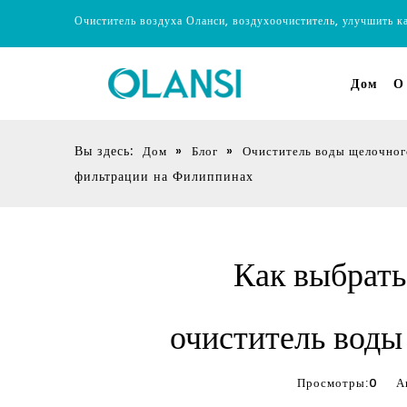
Очиститель воздуха Оланси, воздухоочиститель, улучшить к
Дом
О
Вы здесь:
»
»
Дом
Блог
Очиститель воды щелочног
фильтрации на Филиппинах
Как выбрат
очиститель воды
Просмотры:
0
Авт