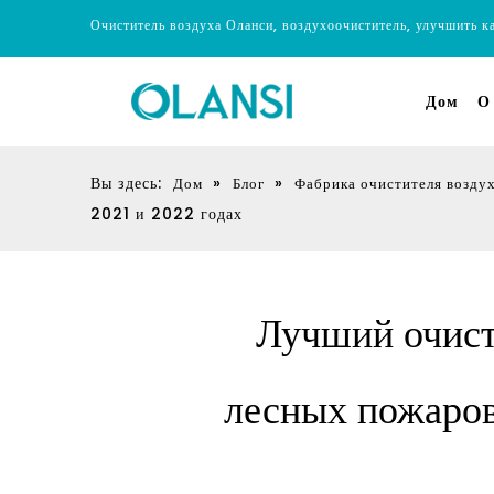
Очиститель воздуха Оланси, воздухоочиститель, улучшить к
Дом
О
Вы здесь:
»
»
Дом
Блог
Фабрика очистителя возду
2021 и 2022 годах
Лучший очист
лесных пожаров