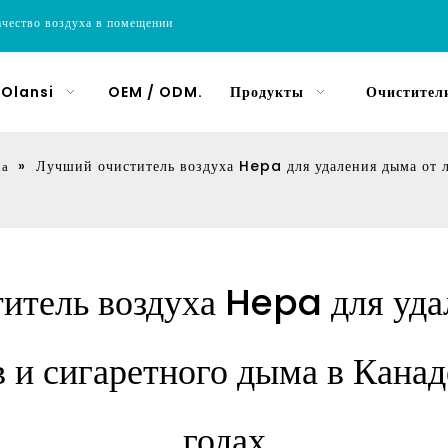
ачество воздуха в помещении
 Olansi
OEM / ODM.
Продукты
Очистители
»
Лучший очиститель воздуха Hepa для удаления дыма от л
ха
итель воздуха Hepa для уда
 и сигаретного дыма в Канад
годах