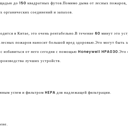
щадью до 150 квадратных футов.Помимо дыма от лесных пожаров, 
х органических соединений и запахов.
ходится в Китае, это очень рентабельно.В течение 60 минут это ус
 лесных пожаров наносит большой вред здоровью.Это могут быть з
анс избавиться от него сегодня с помощью Honeywell HPA030.Это 
 производства лучших устройств.
ванным углем и фильтром HEPA для надлежащей фильтрации.
ене.