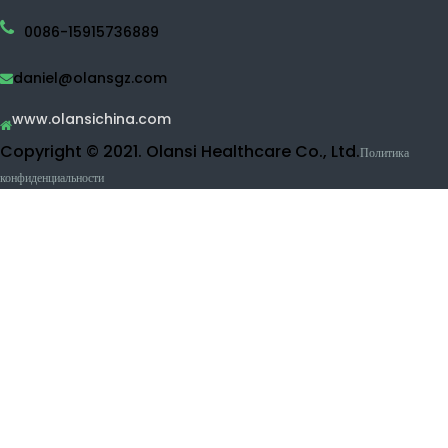
Бутылка водородной воды
Дезинфицирующее средство для воды
Очиститель воды
RO очиститель воды
УФ очиститель воды
Очиститель фруктов и овощей
Машина вдыхания водорода
Косметические продукты
Как связаться с Olansi
ПОСТРОЕНИЕ 1, № 1 Haiyi улицы, Lanhe города, Наньша
район, Гуанчжоу, Китай
0086-15915736889