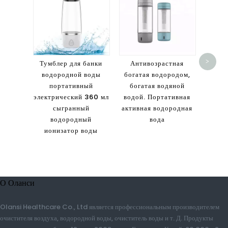
Н
порт
э
>
Тумблер для банки
Антивозрастная
оз
водородной воды
богатая водородом,
ин
портативный
богатая водяной
очист
электрический 360 мл
водой. Портативная
эл
сыгранный
активная водородная
водородный
вода
ионизатор воды
О Оланси