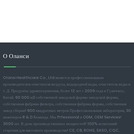
О Оланси
Olansi Healthcare Co., Ltd является профессиональным
производителем очистителя воздуха, водородной воды, очиститель воды и
т. Д. Продукты здравоохранения, более 12 лет с 2009 года в Гуанчжоу,
Китай. 60 000 м2 собственной заводской формы заводской формы,
собственная фабрика фильтра, собственная фабрика формы, собственная
завод сборки! 600 квадратных метров Профессиональная лаборатория, 30
инженеров R & D Команда. Мы Prfessional в ODM, OEM Services!
3000 шт. В день производственных мощностей! 100% испытаний
старения для массового производства! CE, CB, ROHS, SASO, CQC,