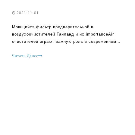
2021-11-01
Моющийся фильтр предварительной в
воздухоочистителей Таиланд и их importanceAir
очистителей играют важную роль в современном
мире, и есть так много вариантов, доступных на
рынке. Поиск идеального очистителя воздуха не
Читать Далее
всегда легко, и есть много неправильных
представлений о том же. Многие люди не
понимают,