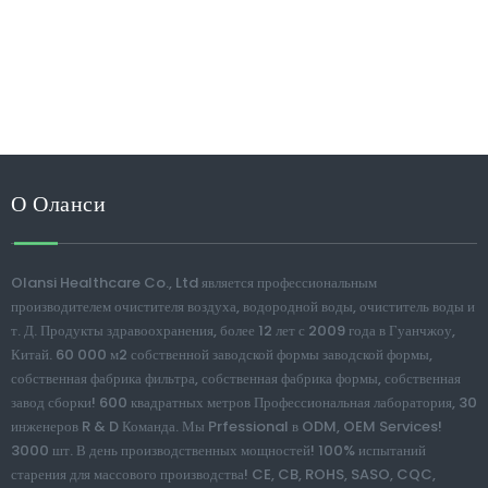
О Оланси
Olansi Healthcare Co., Ltd является профессиональным
производителем очистителя воздуха, водородной воды, очиститель воды и
т. Д. Продукты здравоохранения, более 12 лет с 2009 года в Гуанчжоу,
Китай. 60 000 м2 собственной заводской формы заводской формы,
собственная фабрика фильтра, собственная фабрика формы, собственная
завод сборки! 600 квадратных метров Профессиональная лаборатория, 30
инженеров R & D Команда. Мы Prfessional в ODM, OEM Services!
3000 шт. В день производственных мощностей! 100% испытаний
старения для массового производства! CE, CB, ROHS, SASO, CQC,