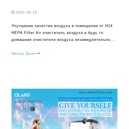
2021-08-18
Улучшение качества воздуха в помещении от H14
HEPA Filter Air очиститель воздуха и будь то
домашние очистители воздуха незамедлительно,
что важно регулярное содержание очистителя
воздуха, важно регулярное содержание.
Читать Далее
Независимо от того, есть ли он очистители воздуха
HEPA, очистители воздуха UVC, очистители
воздуха PM2.5, очистители воздуха отрицательных
ионов,