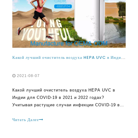
Какой лучший очиститель воздуха HEPA UVC в Индии для COVID-19 в 2021 и 2022 годах?
2021-08-07
Какой лучший очиститель воздуха HEPA UVC в
Индии для COVID-19 в 2021 и 2022 годах?
Учитывая растущие случаи инфекции COVID-19 в
Индии, многие люди начинают думать о
возможности уборки воздуха в своих домах и
Читать Далее
офисах. Это одна из причин, почему спрос на
очистители воздуха имеют S