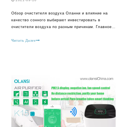
качество сонного выбирают инвестировать в
очистители воздуха по разным причинам. Главное,
однако, для очистки воздуха. Наибольший вопрос о
том, что люди спрашивают, улучшают ли
Читать Далее
воздушные очистители или помогают сон. Качество
воздуха и сползание шестьдесят процентов