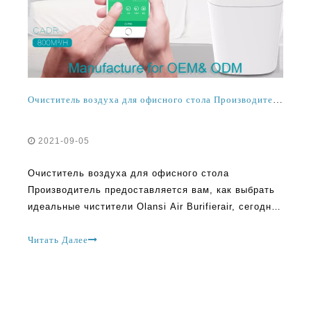
Очиститель воздуха для офисного стола Производитель рассказывает, как выбрать идеальный очиститель воздуха OLANSI
2021-09-05
Очиститель воздуха для офисного стола
Производитель предоставляется вам, как выбрать
идеальные чистители Olansi Air Burifierair, сегодня
стали важную часть жизни, и есть так много
домохозяйств, которые охватывают использование
Читать Далее
того же, чтобы улучшить качество воздуха в своих
домах. Оланни - одна из Греа