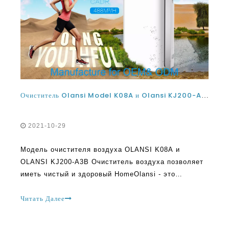
Очиститель Olansi Model K08A и Olansi KJ200-A3B очиститель воздуха позволяет иметь чистый и здоровый дом
2021-10-29
Модель очистителя воздуха OLANSI K08A и
OLANSI KJ200-A3B Очиститель воздуха позволяет
иметь чистый и здоровый HomeOlansi - это
производителем очистителя воздуха Китая с
многолетним опытом работы в отрасли. Эта
Читать Далее
компания предоставляет доступные и
долгосрочные решения для поддержки здоровья и
чистого воздуха в помещении