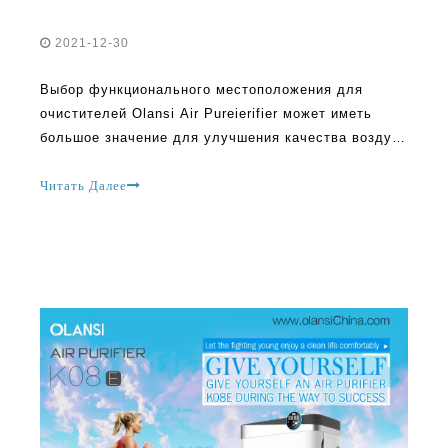
Выбор функционального местоположения для
очистителей Olansi Air Pureierifier может иметь
большое значение для улучшения качества воздуха
в комнате. Размещая его в соответствующую
позицию, каждый получает максимум из машины.
Читать Далее
Это помогает следить за инструкцией
производителей очистителей воздуха, потому что
они не поддаются