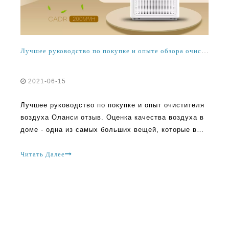
Лучшее руководство по покупке и опыте обзора очистителя воздуха Оланси
2021-06-15
Лучшее руководство по покупке и опыт очистителя
воздуха Оланси отзыв. Оценка качества воздуха в
доме - одна из самых больших вещей, которые вы
можете сделать для своих близких. Добавление
очистителей воздуха Olansi в ваше пространство
Читать Далее
является одним из лучших способов улучшить свой
дом. Эти очистители воздуха имеют тенденцию
улучшать воздух
О Оланси