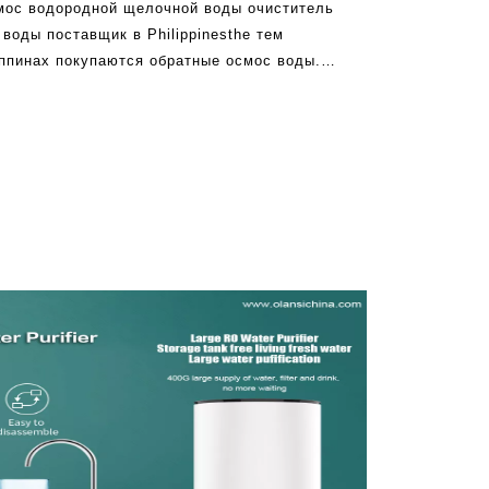
мос водородной щелочной воды очиститель
воды поставщик в Philippinesthe тем
иппинах покупаются обратные осмос воды.
ногие люди дали эту технологию.