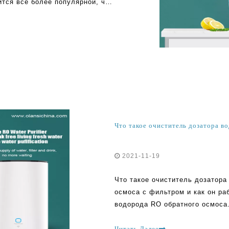
ится все более популярной, чем
льно, когда эти устройства
 очень скептическими о
2021-11-19
Что такое очиститель дозатора 
осмоса с фильтром и как он ра
водорода RO обратного осмоса
поэтому делает его безопасным
коммерческой промышленности
Читать Далее