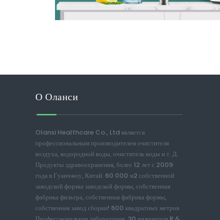
О Оланси
Olansi Healthcare Co., Ltd является
профессиональным производителем очистителя
воздуха, водородной воды, очиститель воды и т. Д.
Продукты здравоохранения, более 12 лет с 2009
года в Гуанчжоу, Китай. 60 000 м2 собственной
заводской формы заводской формы, собственная
фабрика фильтра, собственная фабрика формы,
собственная завод сборки! 600 квадратных метров
Профессиональная лаборатория, 30 инженеров R &