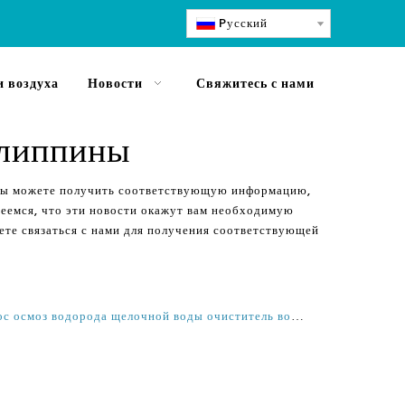
Pусский
 воздуха
Новости
Свяжитесь с нами
илиппины
 вы можете получить соответствующую информацию,
деемся, что эти новости окажут вам необходимую
ете связаться с нами для получения соответствующей
Лучший домашний обратный осмос осмоз водорода щелочной воды очиститель воды воды фильтрации воды поставщик на Филиппинах