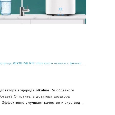
Что такое очиститель дозатора водорода olkaline RO обратного осмоса с фильтром и как он работает?
дозатора водорода olkaline Ro обратного
ботает? Очиститель дозатора дозатора
. Эффективно улучшает качество и вкус воды,
 и здоровым для питья. Это полезно в