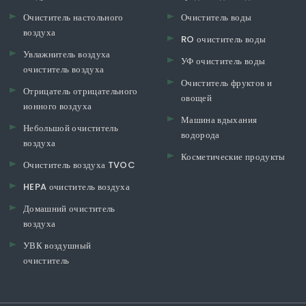
Очиститель настольного
Очиститель воды
воздуха
RO очиститель воды
Увлажнитель воздуха
УФ очиститель воды
очиститель воздуха
Очиститель фруктов и
Отрицатель отрицательного
овощей
ионного воздуха
Машина вдыхания
Небольшой очиститель
водорода
воздуха
Косметические продукты
Очиститель воздуха TVOC
HEPA очиститель воздуха
Домашний очиститель
воздуха
УВК воздушный
очиститель