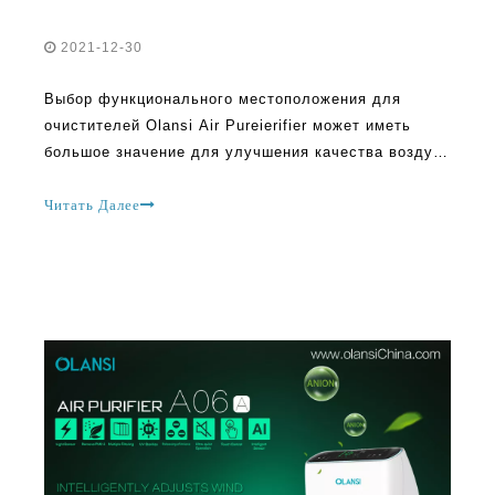
2021-12-30
Выбор функционального местоположения для
очистителей Olansi Air Pureierifier может иметь
большое значение для улучшения качества воздуха
в комнате. Размещая его в соответствующую
позицию, каждый получает максимум из машины.
Читать Далее
Это помогает следить за инструкцией
производителей очистителей воздуха, потому что
они не поддаются