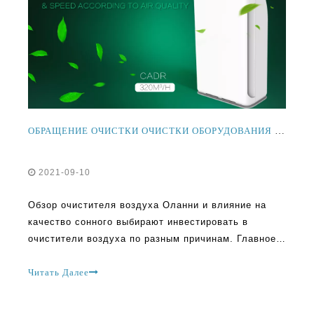
ОБРАЩЕНИЕ ОЧИСТКИ ОЧИСТКИ ОБОРУДОВАНИЯ И ЭФФЕКТЫ НА КАЧЕСТВО СНИ
2021-09-10
Обзор очистителя воздуха Оланни и влияние на
качество сонного выбирают инвестировать в
очистители воздуха по разным причинам. Главное,
однако, для очистки воздуха. Наибольший вопрос о
том, что люди спрашивают, улучшают ли
Читать Далее
воздушные очистители или помогают сон. Качество
воздуха и сползание шестьдесят процентов