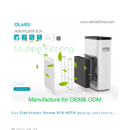
Как Electronic Home H14 HEPA фильтр очиститель воздуха очиститель воздуха и как выбрать правильный вариант