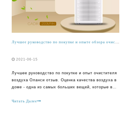
Лучшее руководство по покупке и опыте обзора очистителя воздуха Оланси
2021-06-15
Лучшее руководство по покупке и опыт очистителя
воздуха Оланси отзыв. Оценка качества воздуха в
доме - одна из самых больших вещей, которые вы
можете сделать для своих близких. Добавление
очистителей воздуха Olansi в ваше пространство
Читать Далее
является одним из лучших способов улучшить свой
дом. Эти очистители воздуха имеют тенденцию
улучшать воздух