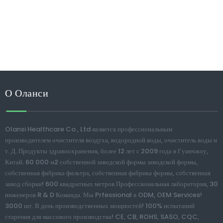
О Оланси
Olansi Healthcare Co., Ltd является профессиональным
производителем очистителя воздуха, водородной воды, очиститель воды и
т. Д. Продукты здравоохранения, более 12 лет с 2009 года в Гуанчжоу,
Китай. 60 000 м2 собственной заводской формы заводской формы,
собственная фабрика фильтра, собственная фабрика формы, собственная
завод сборки! 600 квадратных метров Профессиональная лаборатория, 30
инженеров R & D Команда. Мы Prfessional в ODM, OEM Services!
3000 шт. В день производственных мощностей! 100% испытаний
старения для массового производства! CE, CB, ROHS, SASO, CQC,