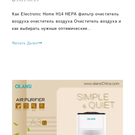
2021-08-23
Как Electronic Home H14 HEPA фильтр очиститель
воздуха очиститель воздуха Очиститель воздуха и
как выбирать нужные оптимические
воздухоочистители довольно популярны сегодня.
Они часто называют электростатическими
Читать Далее
осадками или курить. Эти очистители воздуха в
основном предназначены для удаления пыли и
дыма в помещении