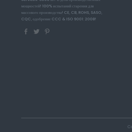
мощностей! 100% испытаний старения для
массового производства! CE, CB, ROHS, SASO,
CQC, одобрение CCC & ISO 9001: 2008!
Co