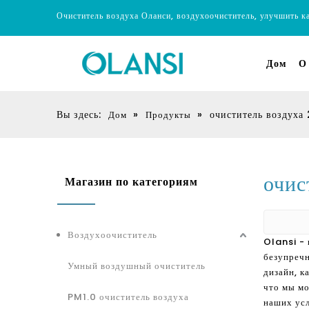
Очиститель воздуха Оланси, воздухоочиститель, улучшить к
Дом
О
Вы здесь:
»
»
очиститель воздуха
Дом
Продукты
очис
Магазин по категориям
Воздухоочиститель
Olansi - 
безупреч
Умный воздушный очиститель
дизайн, к
что мы мо
PM1.0 очиститель воздуха
наших ус