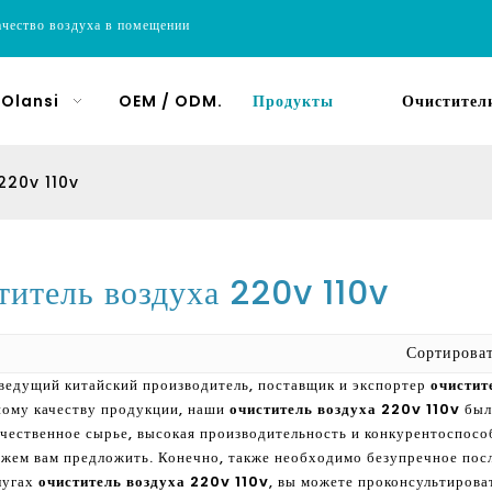
ачество воздуха в помещении
 Olansi
OEM / ODM.
Продукты
Очистители
 220v 110v
титель воздуха 220v 110v
Сортиров
ведущий китайский производитель, поставщик и экспортер
очистит
ному качеству продукции, наши
очиститель воздуха 220v 110v
был
ачественное сырье, высокая производительность и конкурентоспособн
жем вам предложить. Конечно, также необходимо безупречное пос
лугах
очиститель воздуха 220v 110v
, вы можете проконсультироват