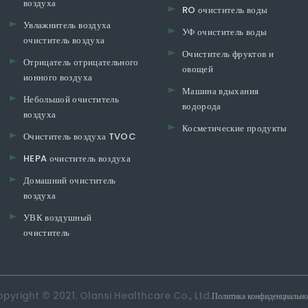
воздуха
RO очиститель воды
Увлажнитель воздуха
УФ очиститель воды
очиститель воздуха
Очиститель фруктов и
Отрицатель отрицательного
овощей
ионного воздуха
Машина вдыхания
Небольшой очиститель
водорода
воздуха
Косметические продукты
Очиститель воздуха TVOC
HEPA очиститель воздуха
Домашний очиститель
воздуха
УВК воздушный
очиститель
pyright © 2021. Olansi Healthcare Co., Ltd.
Политика конфиденциально