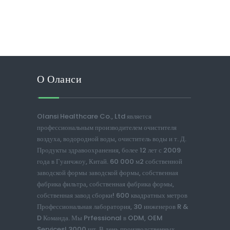
О Оланси
Olansi Healthcare Co., Ltd является
профессиональным производителем очистителя
воздуха, водородной воды, очиститель воды и т. Д.
Продукты здравоохранения, более 12 лет с 2009
года в Гуанчжоу, Китай. 60 000 м2 собственной
заводской формы заводской формы, собственная
фабрика фильтра, собственная фабрика формы,
собственная завод сборки! 600 квадратных метров
Профессиональная лаборатория, 30 инженеров R &
D Команда. Мы Prfessional в ODM, OEM
Services! 3000 шт. В день производственных