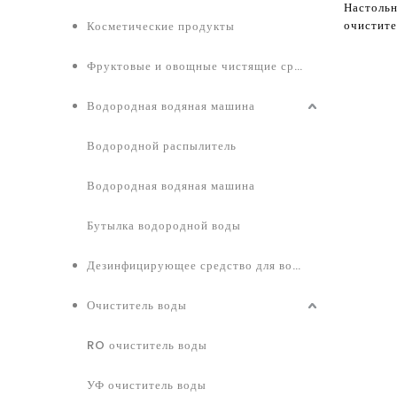
Настоль
очистите
Косметические продукты
Amazon 
и фильт
Фруктовые и овощные чистящие средства
воздуха 
Сертифи
Водородная водяная машина
Водородной распылитель
Водородная водяная машина
Бутылка водородной воды
Дезинфицирующее средство для воды
Очиститель воды
RO очиститель воды
УФ очиститель воды