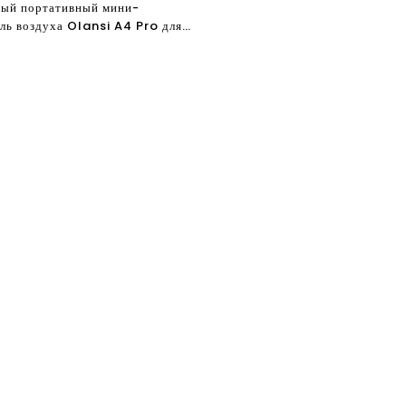
ный портативный мини-
ль воздуха Olansi A4 Pro для
Лучший продавец с УФ-светом
ром H13 Hepa Очиститель
110 В и 220 В Китай Завод США
кат UL