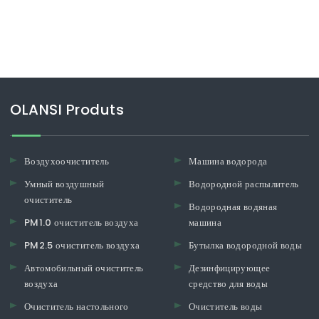
OLANSI Produts
Воздухоочиститель
Машина водорода
Умный воздушный
Водородной распылитель
очиститель
Водородная водяная
PM1.0 очиститель воздуха
машина
PM2.5 очиститель воздуха
Бутылка водородной воды
Автомобильный очиститель
Дезинфицирующее
воздуха
средство для воды
Очиститель настольного
Очиститель воды