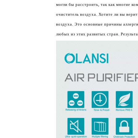
могли бы расстроить, так как многие к
очиститель воздуха. Хотите ли вы верит
воздуха. Это основные причины аллерг
любых из этих развитых стран. Результ