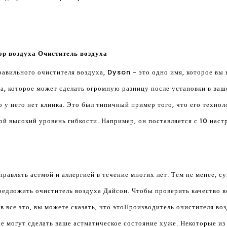
р воздуха Очиститель воздуха
равильного очистителя воздуха, Dyson - это одно имя, которое вы 
а, которое может сделать огромную разницу после установки в ваш
то у него нет клинка. Это был типичный пример того, что его техно
ой высокий уровень гибкости. Например, он поставляется с 10 наст
правлять астмой и аллергией в течение многих лет. Тем не менее, 
редложить очиститель воздуха Дайсон. Чтобы проверить качество в
все это, вы можете сказать, что это
Производитель очистителя во
е могут сделать ваше астматическое состояние хуже. Некоторые из