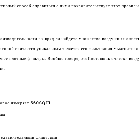
ктивный способ справиться с ними покровительствует этот правиль
оизводительности вы вряд ли найдете множество воздушных очисти
которой считается уникальным является его фильтрация - магнитная
енее плотные фильтры. Вообще говоря, это
Поставщик очистки возд
ми.
оторое измеряет 560SQFT
тмы
предварительными фильтрами