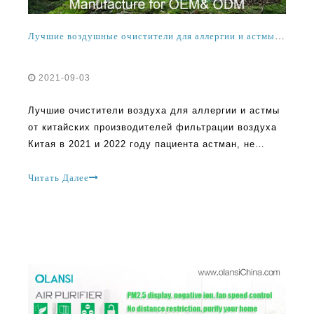
Лучшие воздушные очистители для аллергии и астмы от китайских производителей воздушных фильтров в 2021 и 2022
2021-09-03
Лучшие очистители воздуха для аллергии и астмы
от китайских производителей фильтрации воздуха
Китая в 2021 и 2022 году пациента астман, не
сомневается в том, что вы постоянно ищете
надежное и прочное решение. Правда в том, что вы
Читать Далее
могли бы оказаться расстройством, так как многие
компании