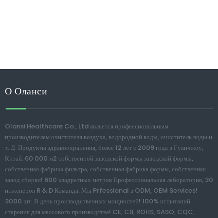
О Оланси
Olansi Healthcare Co., Ltd является профессиональным
производителем очистителя воздуха, водородной воды, очиститель воды и
т. Д. Продукты здравоохранения, более 12 лет с 2009 года в Гуанчжоу,
Китай. 60 000 м2 собственной заводской формы заводской формы,
собственная фабрика фильтра, собственная фабрика формы, собственная
завод сборки! 600 квадратных метров Профессиональная лаборатория, 30
инженеров R & D Команда. Мы Prfessional в ODM, OEM Services!
3000 шт. В день производственных мощностей! 100% испытаний
старения для массового производства! CE, CB, ROHS, SASO, CQC,