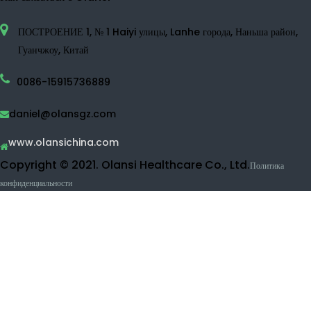
Водородной распылитель
Водородная водяная машина
Бутылка водородной воды
Дезинфицирующее средство для воды
Очиститель воды
RO очиститель воды
УФ очиститель воды
Очиститель фруктов и овощей
Машина вдыхания водорода
Косметические продукты
Как связаться с Olansi