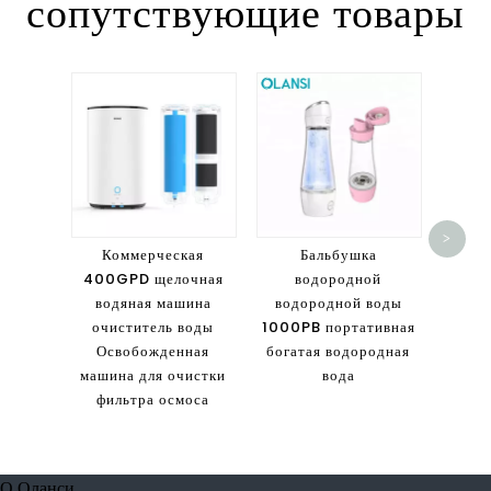
сопутствующие товары
O
He
>
P
Коммерческая
Бальбушка
от
400GPD щелочная
водородной
ионны
водяная машина
водородной воды
ув
очиститель воды
1000PB портативная
Освобожденная
богатая водородная
машина для очистки
вода
фильтра осмоса